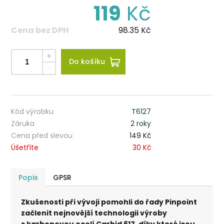
119
Kč
Cena bez DPH
98.35
Kč
Do košíku
Kód výrobku
T6127
Záruka
2 roky
Cena před slevou
149 Kč
Úšetříte
30 Kč
Popis
GPSR
Zkušenosti při vývoji pomohli do řady Pinpoint
začlenit nejnovější technologii výroby
s karbonovou ocelí Carbid 617, díky které jsou