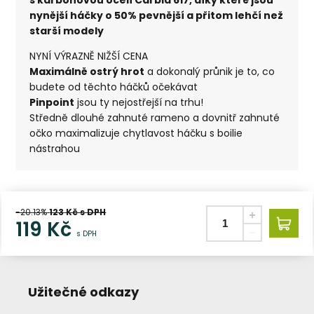
nynější háčky o 50% pevnější a přitom lehčí než
starší modely
NYNÍ VÝRAZNĚ NIŽŠÍ CENA
Maximálně ostrý hrot
a dokonalý průnik je to, co
budete od těchto háčků očekávat
Pinpoint
jsou ty nejostřejší na trhu!
Středně dlouhé zahnuté rameno a dovnitř zahnuté
očko maximalizuje chytlavost háčku s boilie
nástrahou
-20.13%
123
Kč s DPH
119
Kč
s DPH
Užitečné odkazy