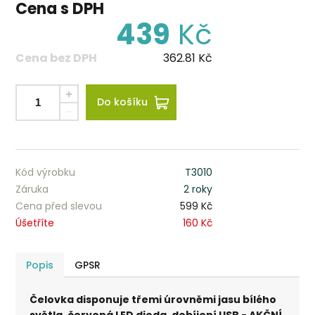
Cena s DPH
439
Kč
Cena bez DPH
362.81
Kč
Do košíku
Kód výrobku
T3010
Záruka
2 roky
Cena před slevou
599 Kč
Úšetříte
160 Kč
Popis
GPSR
Čelovka disponuje třemi úrovněmi jasu bílého
světla, červená LED dioda, dobíjení USB - AKČNÍ