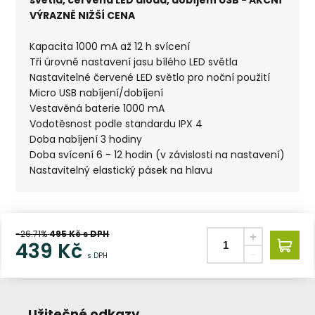
VÝRAZNĚ NIŽŠÍ CENA
Kapacita 1000 mA až 12 h svícení
Tři úrovně nastavení jasu bílého LED světla
Nastavitelné červené LED světlo pro noční použití
Micro USB nabíjení/dobíjení
Vestavěná baterie 1000 mA
Vodotěsnost podle standardu IPX 4
Doba nabíjení 3 hodiny
Doba svícení 6 - 12 hodin (v závislosti na nastavení)
Nastavitelný elastický pásek na hlavu
-26.71%
495
Kč s DPH
439
Kč
s DPH
Užitečné odkazy