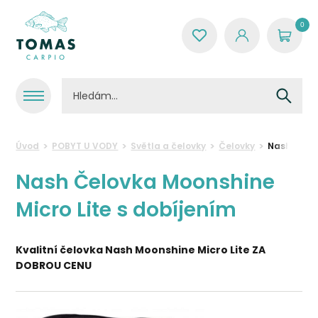
0
Úvod
POBYT U VODY
Světla a čelovky
Čelovky
Nash Čelov
Nash Čelovka Moonshine
Micro Lite s dobíjením
Kvalitní čelovka Nash Moonshine Micro Lite ZA
DOBROU CENU