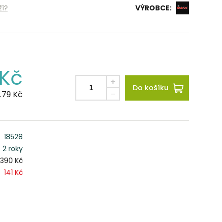
ží?
VÝROBCE:
Kč
Do košíku
.79
Kč
18528
2 roky
390 Kč
141 Kč