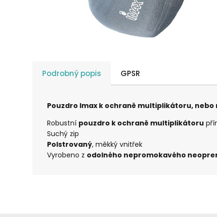
Podrobný popis
GPSR
Pouzdro Imax k ochraně multiplikátoru, nebo n
Robustní
pouzdro k ochraně multiplikátoru
pří
Suchý zip
Polstrovaný
, měkký vnitřek
Vyrobeno z
odolného nepromokavého neopre