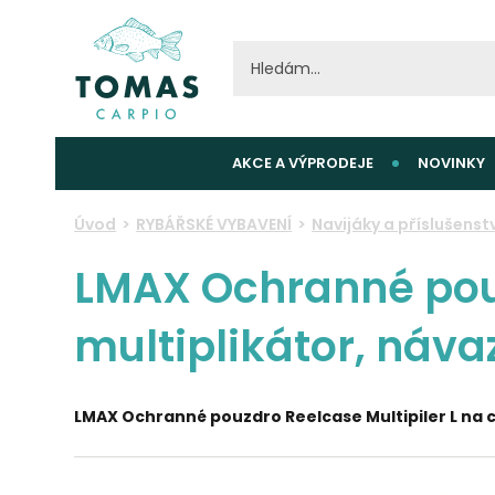
AKCE A VÝPRODEJE
NOVINKY
Úvod
RYBÁŘSKÉ VYBAVENÍ
Navijáky a příslušenstv
LMAX Ochranné pouz
multiplikátor, náva
LMAX Ochranné pouzdro Reelcase Multipiler L na c