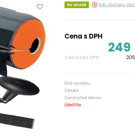
Kdy dostanu zbo
Na skladě
Cena s DPH
249
Cena bez DPH
205
Kód výrobku
Záruka
Cena před slevou
Úšetříte