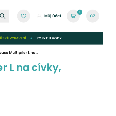
0
Můj účet
ŘSKÉ VYBAVENÍ
POBYT U VODY
se Multipiler L na…
 L na cívky,