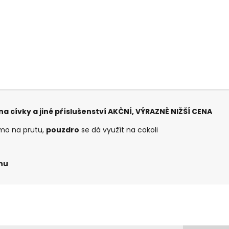
a cívky a jiné příslušenství AKČNÍ, VÝRAZNĚ NIŽŠÍ CENA
mo na prutu,
pouzdro
se dá využít na cokoli
nu