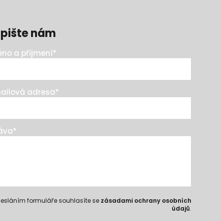
pište nám
no a příjmení
*
ailová adresa
*
áva
*
esláním formuláře souhlasíte se
zásadami ochrany osobních
údajů
.