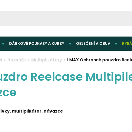
DÁRKOVÉ POUKAZY A KURZY
OBLEČENÍ A OBUV
RYBÁ
í
Na moře
Multiplikátory
LMAX Ochranné pouzdro Reelca
dro Reelcase Multipiler
zce
ívky, multiplikátor, návazce