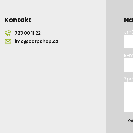
Kontakt
Na
Jmé
723 00 11 22
info@carpshop.cz
E-m
Zpr
Od