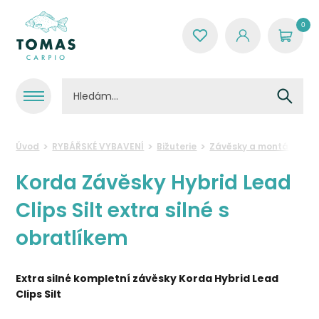
0
Úvod
RYBÁŘSKÉ VYBAVENÍ
Bižuterie
Závěsky a montáže
K
Korda Závěsky Hybrid Lead
Clips Silt extra silné s
obratlíkem
Extra silné kompletní závěsky Korda Hybrid Lead
Clips Silt