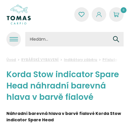
0
Úvod
RYBÁŘSKÉ VYBAVENÍ
Indikátory záběru
Příslušenství 
Korda Stow indicator Spare
Head náhradní barevná
hlava v barvě fialové
Náhradní barevná hlava v barvě fialové Korda Stow
indicator Spare Head