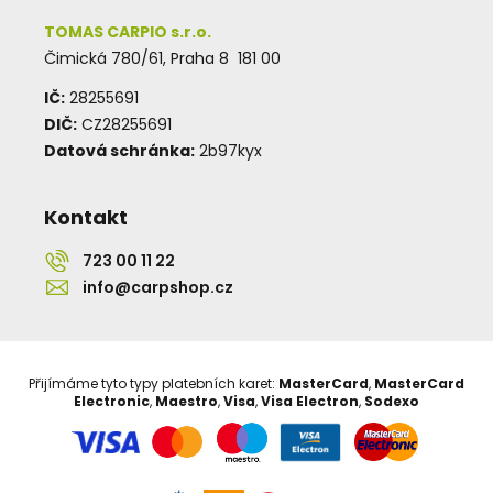
TOMAS CARPIO s.r.o.
Čimická 780/61, Praha 8 181 00
IČ:
28255691
DIČ:
CZ28255691
Datová schránka:
2b97kyx
Kontakt
723 00 11 22
info@carpshop.cz
Přijímáme tyto typy platebních karet:
MasterCard
,
MasterCard
Electronic
,
Maestro
,
Visa
,
Visa Electron
,
Sodexo