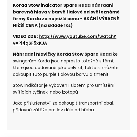
Korda Stow indicator Spare Head náhradní
barevná hlava v barvě fialové od světoznámé
firmy Korda za nejnižší cenu - AKČNÍ VÝRAZNĚ
NIŽŠÍ CENA (na skladě 1ks)
VIDEO ZDE :
http://www.youtube.com/watch?
v=Pl4qSF5xKJA
Náhradní hlavičky Korda Stow Spare Head
ke
swingerům Korda jsou naprosto totožné s těmi,
které jsou dodávané jako celý kit, takže si můžete
dokoupit tuto purple fialovou barvu a změnit
Stow indikátor je vybaven i slotem pro umístění
svítících tyčinek, nebo izotopů
Jako příslušenství lze dokoupit transportní obal,
přídavné zátěže pro lov dále od břehu.