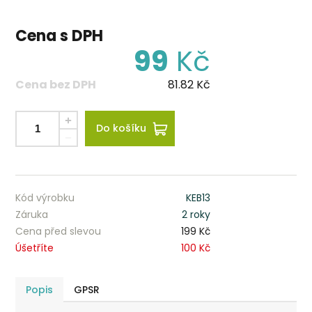
Cena s DPH
99
Kč
Cena bez DPH
81.82
Kč
Do košíku
Kód výrobku
KEB13
Záruka
2 roky
Cena před slevou
199 Kč
Úšetříte
100 Kč
Popis
GPSR