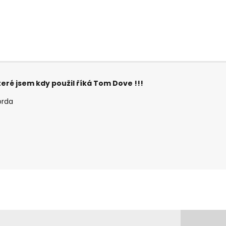
teré jsem kdy použil říká Tom Dove !!!
orda