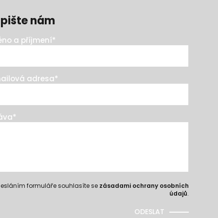
pište nám
no a příjmení
*
ailová adresa
*
áva
*
esláním formuláře souhlasíte se
zásadami ochrany osobních
údajů
.
ODESLAT