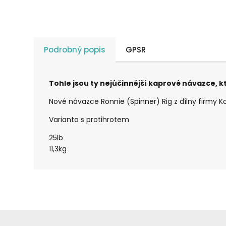
Podrobný popis
GPSR
Tohle jsou ty nejúčinnější kaprové návazce, k
Nové návazce Ronnie (Spinner) Rig z dílny firmy K
Varianta s protihrotem
25lb
11,3kg