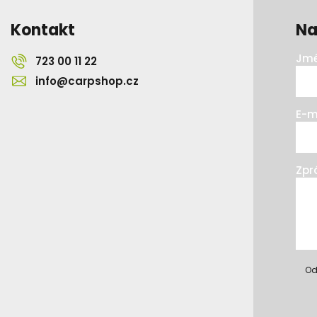
Kontakt
Na
Jmé
723 00 11 22
info@carpshop.cz
E-m
Zpr
Od