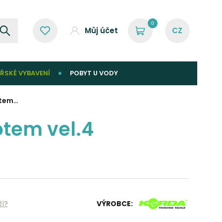
0
Můj účet
ŘSKÉ VYBAVENÍ
POBYT U VODY
otem…
otem vel.4
ží?
VÝROBCE: