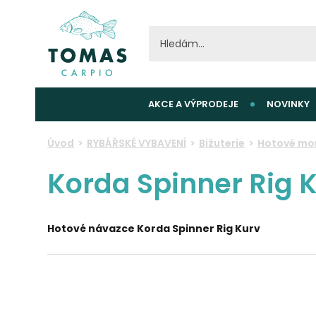
AKCE A VÝPRODEJE
NOVINKY
Úvod
RYBÁŘSKÉ VYBAVENÍ
Bižuterie
Hotové mo
Korda Spinner Rig K
Hotové
návazce Korda Spinner Rig Kurv