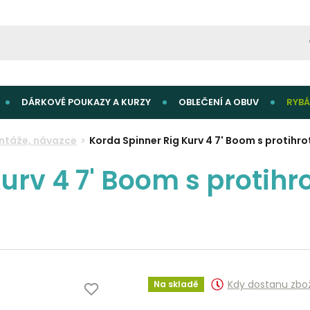
DÁRKOVÉ POUKAZY A KURZY
OBLEČENÍ A OBUV
RYBÁ
ntáže, návazce
Korda Spinner Rig Kurv 4 7' Boom s protihr
urv 4 7' Boom s protihr
Kdy dostanu zbo
Na skladě