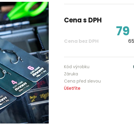
Cena s DPH
79
Cena bez DPH
65
Kód výrobku
Záruka
Cena před slevou
Úšetříte