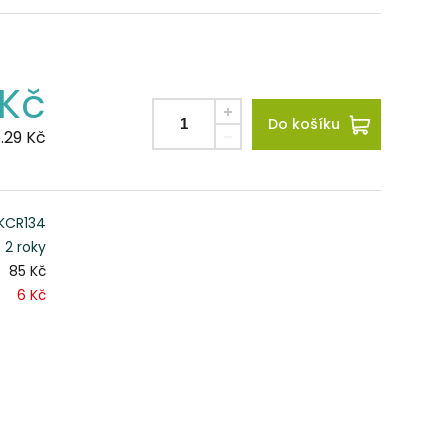
Kč
Do košíku
.29
Kč
KCR134
2 roky
85 Kč
6 Kč