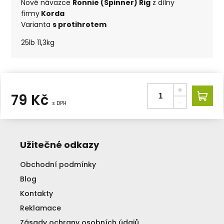
Nové návazce
Ronnie (Spinner) Rig
z dílny
firmy
Korda
Varianta
s protihrotem
25lb 11,3kg
79
Kč
s DPH
Užitečné odkazy
Obchodní podmínky
Blog
Kontakty
Reklamace
Zásady ochrany osobních údajů