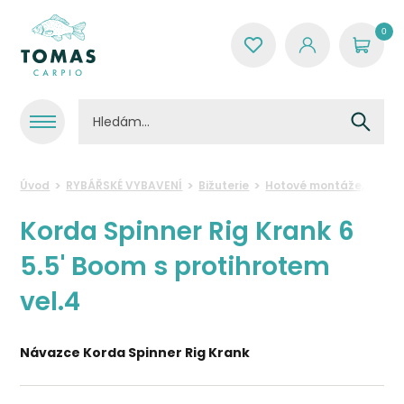
0
Úvod
RYBÁŘSKÉ VYBAVENÍ
Bižuterie
Hotové montáže, náva
Korda Spinner Rig Krank 6
5.5' Boom s protihrotem
vel.4
Návazce Korda Spinner Rig Krank