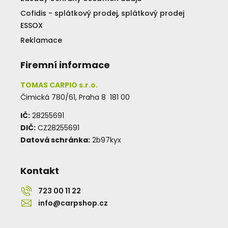
Cofidis - splátkový prodej, splátkový prodej
ESSOX
Reklamace
Firemní informace
TOMAS CARPIO s.r.o.
Čimická 780/61, Praha 8 181 00
IČ:
28255691
DIČ:
CZ28255691
Datová schránka:
2b97kyx
Kontakt
723 00 11 22
info@carpshop.cz