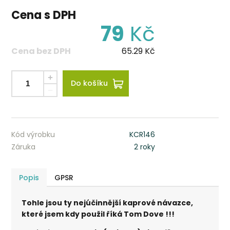
Cena s DPH
79
Kč
Cena bez DPH
65.29
Kč
Do košíku
Kód výrobku
KCR146
Záruka
2 roky
Popis
GPSR
Tohle jsou ty nejúčinnější kaprové návazce,
které jsem kdy použil říká Tom Dove !!!