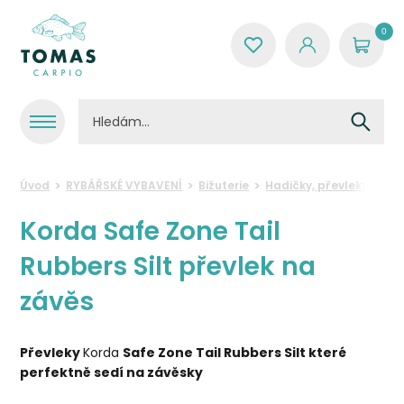
0
Úvod
RYBÁŘSKÉ VYBAVENÍ
Bižuterie
Hadičky, převleky a ro
Korda Safe Zone Tail
Rubbers Silt převlek na
závěs
Převleky
Korda
Safe Zone Tail Rubbers Silt
které
perfektně sedí na závěsky