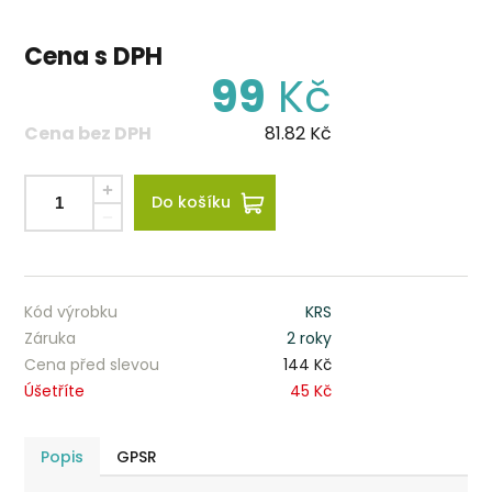
Cena s DPH
99
Kč
Cena bez DPH
81.82
Kč
Do košíku
Kód výrobku
KRS
Záruka
2 roky
Cena před slevou
144 Kč
Úšetříte
45 Kč
Popis
GPSR