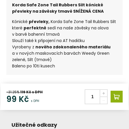
Korda Safe Zone Tail Rubbers Silt kónické
převleky na závěsky tmavé SNÍŽENÁ CENA
Kónické
převleky,
Korda Safe Zone Tail Rubbers Silt
které
perfektně
sedí na naše závěsky na olova
v barvě bahenní tmavá
Slouží také k připojení na AT hadičku
Vyrobeny z
nového zdokonaleného materiálu
a v nových maskovacích barvách Weedy Green
zelené, Silt (tmavé)
Baleno po 10ti kusech
-31.25%
119
Kč s DPH
99
Kč
s DPH
Užitečné odkazy