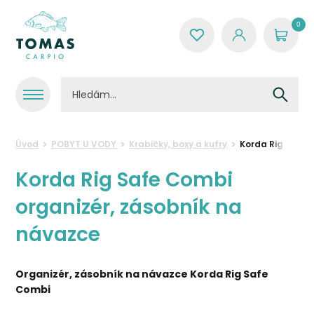
0
Úvod
POBYT U VODY
Krabičky, boxy a kufry
Korda Rig Safe 
Korda Rig Safe Combi
organizér, zásobník na
návazce
Organizér, zásobník na návazce Korda Rig Safe
Combi