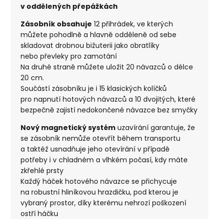
v oddělených přepážkách
Zásobník obsahuje
12 přihrádek, ve kterých
můžete pohodlně a hlavně odděleně od sebe
skladovat drobnou bižuterii jako obratlíky
nebo převleky pro zamotání
Na druhé straně můžete uložit 20 návazců o délce
20 cm.
Součástí zásobníku je i 15 klasických kolíčků
pro napnutí hotových návazců a 10 dvojitých, které
bezpečně zajistí nedokončené návazce bez smyčky
Nový magnetický systém
uzavírání garantuje, že
se zásobník nemůže otevřít během transportu
a taktéž usnadňuje jeho otevírání v případě
potřeby i v chladném a vlhkém počasí, kdy máte
zkřehlé prsty
Každý háček hotového návazce se přichycuje
na robustní hliníkovou hrazdičku, pod kterou je
vybraný prostor, díky kterému nehrozí poškození
ostří háčku