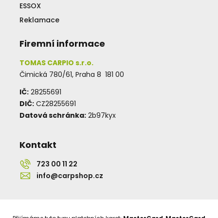
ESSOX
Reklamace
Firemní informace
TOMAS CARPIO s.r.o.
Čimická 780/61, Praha 8 181 00
IČ:
28255691
DIČ:
CZ28255691
Datová schránka:
2b97kyx
Kontakt
723 00 11 22
info@carpshop.cz