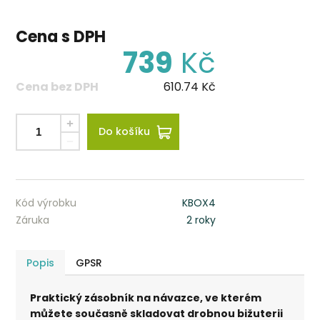
Cena s DPH
739
Kč
Cena bez DPH
610.74
Kč
Do košíku
Kód výrobku
KBOX4
Záruka
2 roky
Popis
GPSR
Praktický zásobník na návazce, ve kterém
můžete současně skladovat drobnou bižuterii