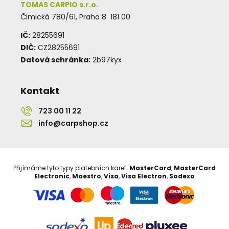
TOMAS CARPIO s.r.o.
Čimická 780/61, Praha 8 181 00
IČ:
28255691
DIČ:
CZ28255691
Datová schránka:
2b97kyx
Kontakt
723 00 11 22
info@carpshop.cz
Přijímáme tyto typy platebních karet:
MasterCard
,
MasterCard
Electronic
,
Maestro
,
Visa
,
Visa Electron
,
Sodexo