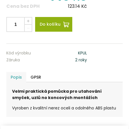
Cena bez DPH
123.14
Kč
Do košíku
Kód výrobku
KPUL
Záruka
2 roky
Popis
GPSR
Velmi praktická pomůcka pro utahování
smyček, uzlů no koncových montážích
Vyroben z kvalitní nerez oceli a odolného ABS plastu