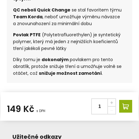
QC neboli Quick Change
se stal favoritem týmu
Team Korda
, neboť umožňuje výměnu návazce
a znovunahození za minimální dobu
Povlak PTFE
(Polytetrafluorethylen) je syntetický
polymer, který má jeden z nejnižších koeficientů
tření jakékoli pevné látky
Díky tomu je
dokonalým
povlakem pro tento
obratlík, protože snižuje tření a umožňuje volně se
otáčet, což
snižuje možnost zamotání
.
149
Kč
s DPH
Užitečné odkazy