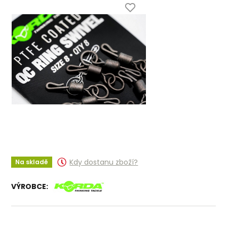
Kdy dostanu zboží?
Na skladě
VÝROBCE: