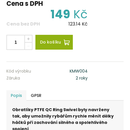
Cena s DPH
149
Kč
Cena bez DPH
123.14
Kč
Do košíku
Kód výrobku
KMW004
Záruka
2 roky
Popis
GPSR
Obratlíky PTFE QC Ring Swivel byly navrženy
tak, aby umožnily rybářům rychle měnit délky
háčků při zachování silného a spolehlivého
spojení