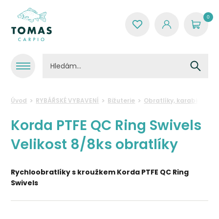
0
Úvod
RYBÁŘSKÉ VYBAVENÍ
Bižuterie
Obratlíky, karabinky, k
Korda PTFE QC Ring Swivels
Velikost 8/8ks obratlíky
Rychloobratlíky s kroužkem Korda PTFE QC Ring
Swivels