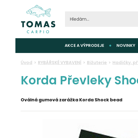
AKCE A VÝPRODEJE
NOVINKY
Úvod
RYBÁŘSKÉ VYBAVENÍ
Bižuterie
Hadičky, p
Korda Převleky Sho
Oválná gumová zarážka Korda Shock bead