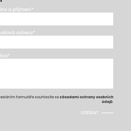
no a příjmení
*
ailová adresa
*
áva
*
esláním formuláře souhlasíte se
zásadami ochrany osobních
údajů
.
ODESLAT