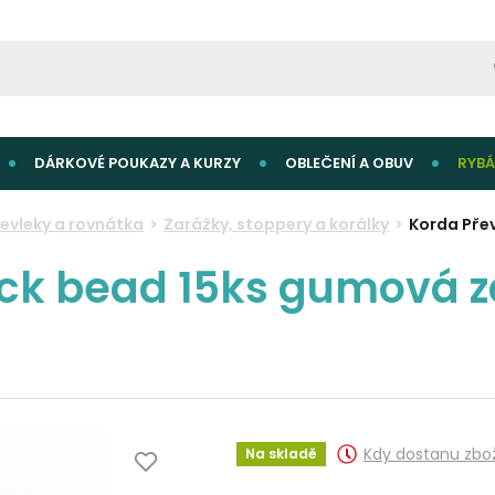
DÁRKOVÉ POUKAZY A KURZY
OBLEČENÍ A OBUV
RYBÁ
řevleky a rovnátka
Zarážky, stoppery a korálky
Korda Pře
ck bead 15ks gumová za
Kdy dostanu zbo
Na skladě