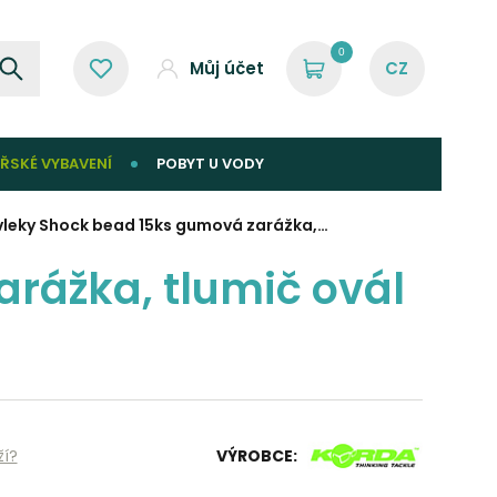
0
Můj účet
ŘSKÉ VYBAVENÍ
POBYT U VODY
vleky Shock bead 15ks gumová zarážka,…
rážka, tlumič ovál
ží?
VÝROBCE: