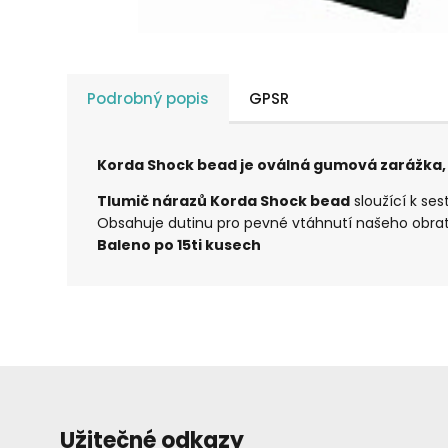
Podrobný popis
GPSR
Korda Shock bead je oválná gumová zarážka, 
Tlumič nárazů Korda Shock bead
sloužící k se
Obsahuje dutinu pro pevné vtáhnutí našeho obratlí
Baleno po 15ti kusech
Užitečné odkazy