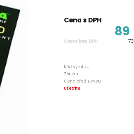
Cena s DPH
89
Cena bez DPH
73
Kód výrobku
Záruka
Cena před slevou
Úšetříte