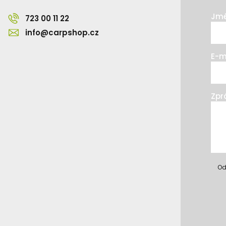
Jmé
723 00 11 22
info@carpshop.cz
E-m
Zpr
Od