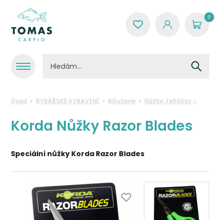
0
Úvod
RYBÁŘSKÉ VYBAVENÍ
Bižuterie
Nůžky, řežáčky a kleště
Korda Nůžky Razor Blades
Speciální nůžky
Korda Razor Blades