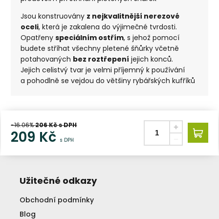
Jsou konstruovány
z nejkvalitnější nerezové
oceli
, která je zakalena do výjimečné tvrdosti.
Opatřeny
speciálním ostřím
, s jehož pomocí
budete stříhat všechny pletené šňůrky včetně
potahovaných
bez roztřepení
jejich konců.
Jejich celistvý tvar je velmi příjemný k používání
a pohodlně se vejdou do většiny rybářských kufříků
-16.06%
206
Kč s DPH
209
Kč
s DPH
Užitečné odkazy
Obchodní podmínky
Blog