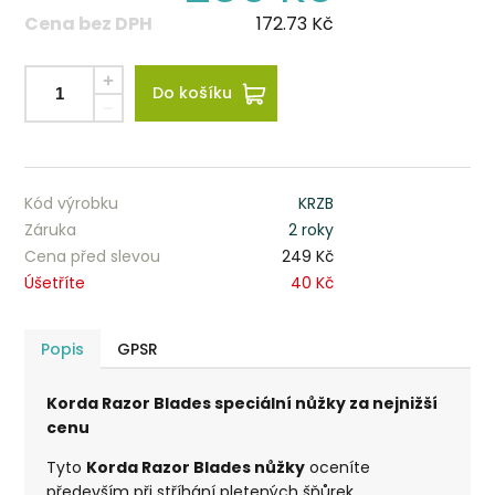
Cena bez DPH
172.73
Kč
Do košíku
Kód výrobku
KRZB
Záruka
2 roky
Cena před slevou
249 Kč
Úšetříte
40 Kč
Popis
GPSR
Korda Razor Blades speciální nůžky za nejnižší
cenu
Tyto
Korda Razor Blades nůžky
oceníte
především při stříhání pletených šňůrek