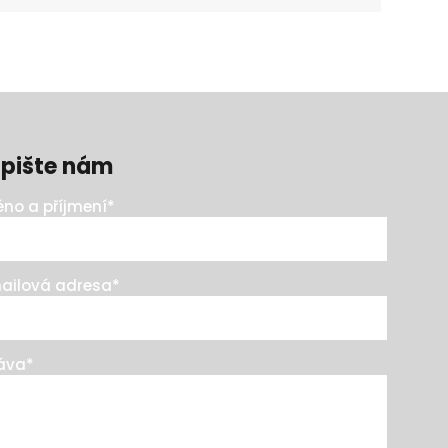
pište nám
no a příjmení
*
ailová adresa
*
áva
*