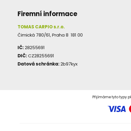
Firemní informace
TOMAS CARPIO s.r.o.
Čimická 780/61, Praha 8 181 00
IČ:
28255691
DIČ:
CZ28255691
Datová schránka:
2b97kyx
Přijímáme tyto typy p