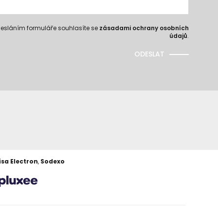
esláním formuláře souhlasíte se
zásadami ochrany osobních
údajů
.
ODESLAT
isa Electron
,
Sodexo