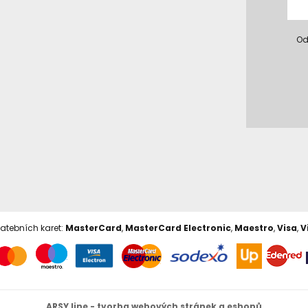
Od
latebních karet:
MasterCard
,
MasterCard Electronic
,
Maestro
,
Visa
,
V
ARSY line - tvorba webových stránek a eshopů