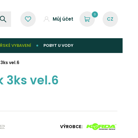
0
Můj účet
ŘSKÉ VYBAVENÍ
POBYT U VODY
3ks vel.6
 3ks vel.6
ží?
VÝROBCE: