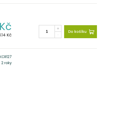
Kč
Do košíku
3.14
Kč
KCR127
2 roky