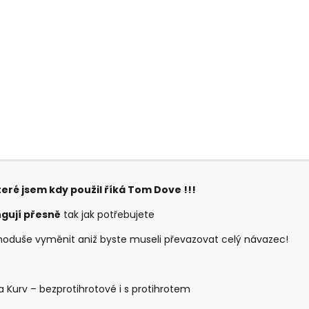
teré jsem kdy použil říká Tom Dove !!!
gují přesně
tak jak potřebujete
dnoduše vyměnit aniž byste museli převazovat celý návazec!
a Kurv – bezprotihrotové i s protihrotem