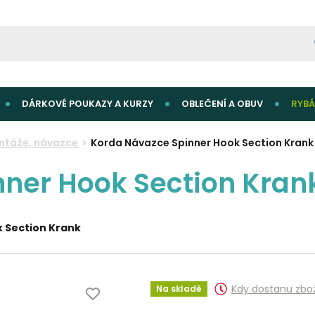
DÁRKOVÉ POUKAZY A KURZY
OBLEČENÍ A OBUV
RYBÁ
ntáže, návazce
Korda Návazce Spinner Hook Section Krank 
ner Hook Section Krank
k Section Krank
Kdy dostanu zbo
Na skladě