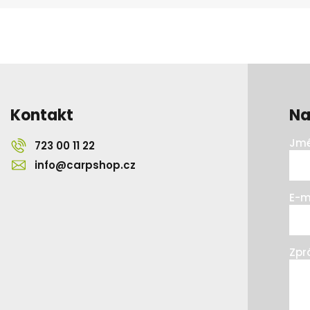
Kontakt
Na
Jmé
723 00 11 22
info@carpshop.cz
E-m
Zpr