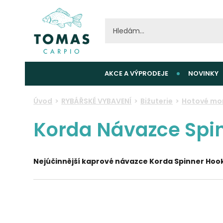
AKCE A VÝPRODEJE
NOVINKY
Úvod
RYBÁŘSKÉ VYBAVENÍ
Bižuterie
Hotové mo
Korda Návazce Spin
Nejúčinnější kaprové návazce Korda Spinner Hoo