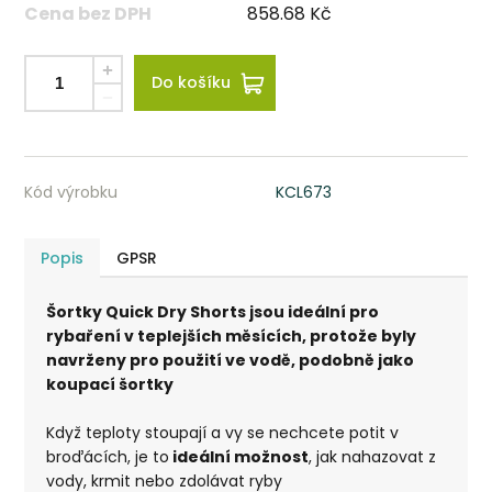
Cena bez DPH
858.68
Kč
Do košíku
Kód výrobku
KCL673
Popis
GPSR
Šortky Quick Dry Shorts jsou ideální pro
rybaření v teplejších měsících, protože byly
navrženy pro použití ve vodě, podobně jako
koupací šortky
Když teploty stoupají a vy se nechcete potit v
broďácích, je to
ideální možnost
, jak nahazovat z
vody, krmit nebo zdolávat ryby