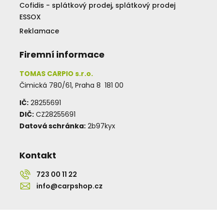
Cofidis - splátkový prodej, splátkový prodej
ESSOX
Reklamace
Firemní informace
TOMAS CARPIO s.r.o.
Čimická 780/61, Praha 8 181 00
IČ:
28255691
DIČ:
CZ28255691
Datová schránka:
2b97kyx
Kontakt
723 00 11 22
info@carpshop.cz