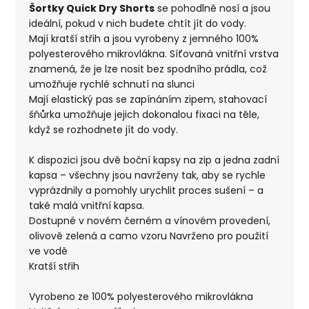
Šortky Quick Dry Shorts
se pohodlně nosí a jsou
ideální, pokud v nich budete chtít jít do vody.
Mají kratší střih a jsou vyrobeny z jemného 100%
polyesterového mikrovlákna. Síťovaná vnitřní vrstva
znamená, že je lze nosit bez spodního prádla, což
umožňuje rychlé schnutí na slunci
Mají elastický pas se zapínáním zipem, stahovací
šňůrka umožňuje jejich dokonalou fixaci na těle,
když se rozhodnete jít do vody.
K dispozici jsou dvě boční kapsy na zip a jedna zadní
kapsa – všechny jsou navrženy tak, aby se rychle
vyprázdnily a pomohly urychlit proces sušení – a
také malá vnitřní kapsa.
Dostupné v novém černém a vínovém provedení,
olivově zelená a camo vzoru Navrženo pro použití
ve vodě
Kratší střih
Vyrobeno ze 100% polyesterového mikrovlákna