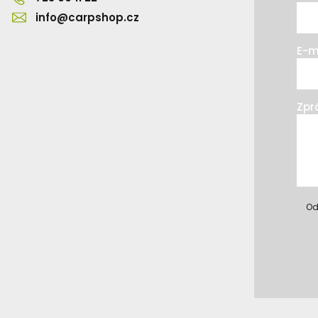
info@carpshop.cz
E-m
Zpr
Od