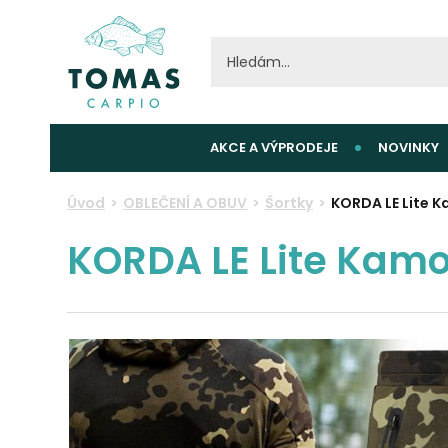
AKCE A VÝPRODEJE
NOVINKY
Úvod
OBLEČENÍ A OBUV
Šortky
KORDA LE Lite K
KORDA LE Lite Kamo 