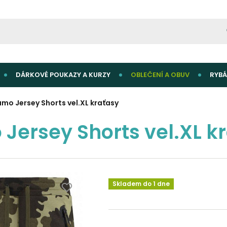
DÁRKOVÉ POUKAZY A KURZY
OBLEČENÍ A OBUV
RYBÁ
amo Jersey Shorts vel.XL kraťasy
Jersey Shorts vel.XL k
Skladem do 1 dne