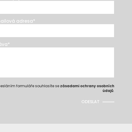
ailová adresa
*
áva
*
esláním formuláře souhlasíte se
zásadami ochrany osobních
údajů
.
ODESLAT