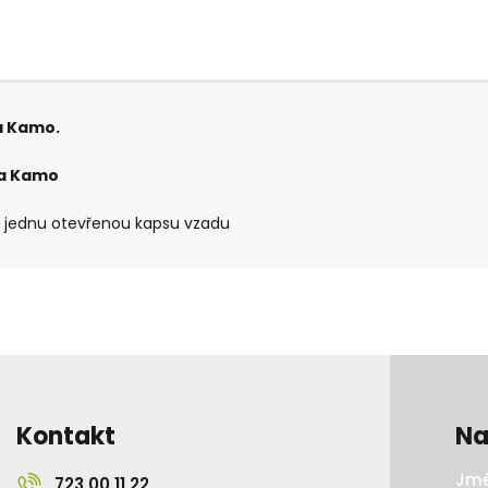
a Kamo.
a Kamo
 a jednu otevřenou kapsu vzadu
Kontakt
Na
Jmé
723 00 11 22