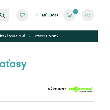
0
Můj účet
ŘSKÉ VYBAVENÍ
POBYT U VODY
raťasy
VÝROBCE: