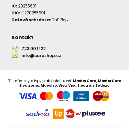
IČ:
28255691
DIČ:
CZ28255691
Datová schránka:
2b97kyx
Kontakt
723 00 11 22
info@carpshop.cz
Přijímáme tyto typy platebních karet:
MasterCard
,
MasterCard
Electronic
,
Maestro
,
Visa
,
Visa Electron
,
Sodexo