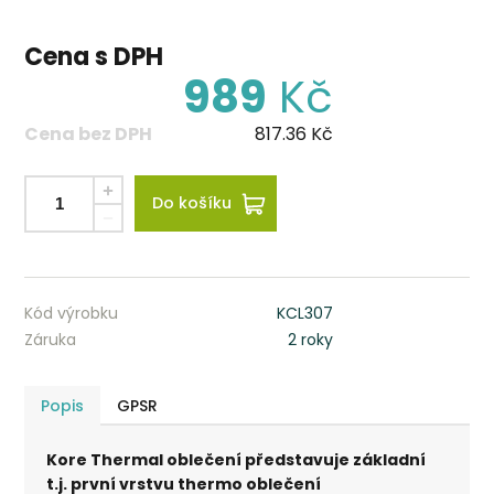
Cena s DPH
989
Kč
Cena bez DPH
817.36
Kč
Do košíku
Kód výrobku
KCL307
Záruka
2 roky
Popis
GPSR
Kore Thermal oblečení představuje základní
t.j. první vrstvu thermo oblečení