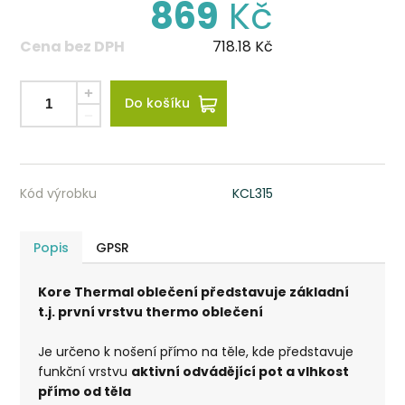
869
Kč
Cena bez DPH
718.18
Kč
Do košíku
Kód výrobku
KCL315
Popis
GPSR
Kore Thermal oblečení představuje základní
t.j. první vrstvu thermo oblečení
Je určeno k nošení přímo na těle, kde představuje
funkční vrstvu
aktivní odvádějící pot a vlhkost
přímo od těla