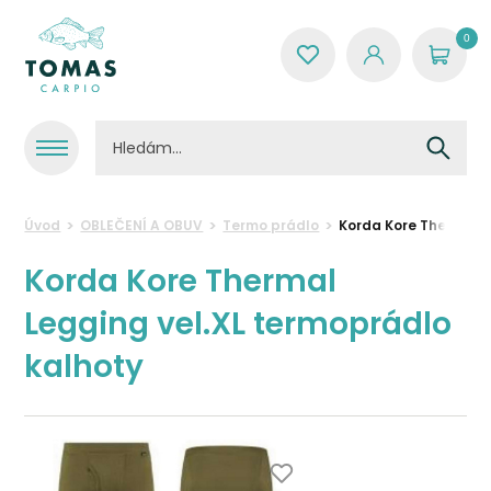
0
Úvod
OBLEČENÍ A OBUV
Termo prádlo
Korda Kore Thermal L
Korda Kore Thermal
Legging vel.XL termoprádlo
kalhoty