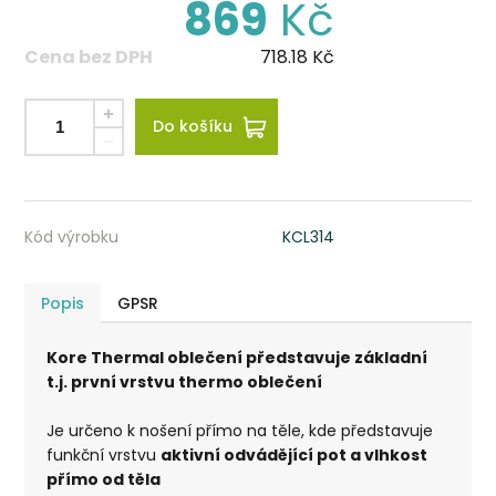
869
Kč
Cena bez DPH
718.18
Kč
Do košíku
Kód výrobku
KCL314
Popis
GPSR
Kore Thermal oblečení představuje základní
t.j. první vrstvu thermo oblečení
Je určeno k nošení přímo na těle, kde představuje
funkční vrstvu
aktivní odvádějící pot a vlhkost
přímo od těla