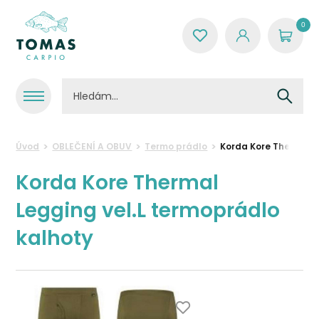
0
Úvod
OBLEČENÍ A OBUV
Termo prádlo
Korda Kore Thermal L
Korda Kore Thermal
Legging vel.L termoprádlo
kalhoty