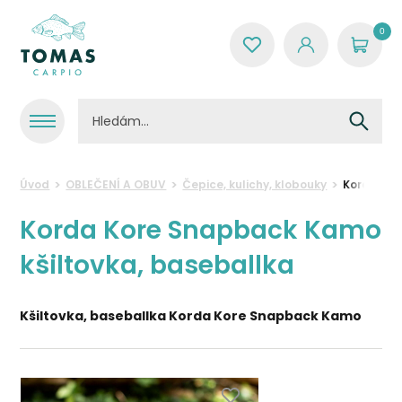
0
Úvod
OBLEČENÍ A OBUV
Čepice, kulichy, klobouky
Korda Kor
Korda Kore Snapback Kamo
kšiltovka, baseballka
Kšiltovka, baseballka Korda Kore Snapback Kamo