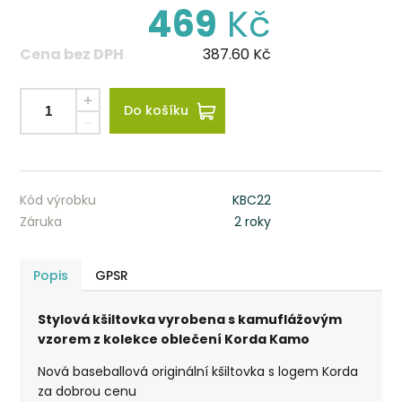
469
Kč
Cena bez DPH
387.60
Kč
Do košíku
Kód výrobku
KBC22
Záruka
2 roky
Popis
GPSR
Stylová kšiltovka vyrobena s kamuflážovým
vzorem z kolekce oblečení Korda Kamo
Nová baseballová originální kšiltovka s logem Korda
za dobrou cenu