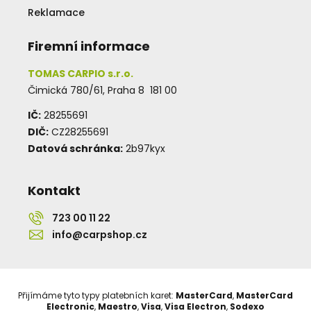
Reklamace
Firemní informace
TOMAS CARPIO s.r.o.
Čimická 780/61, Praha 8 181 00
IČ:
28255691
DIČ:
CZ28255691
Datová schránka:
2b97kyx
Kontakt
723 00 11 22
info@carpshop.cz
Přijímáme tyto typy platebních karet:
MasterCard
,
MasterCard
Electronic
,
Maestro
,
Visa
,
Visa Electron
,
Sodexo