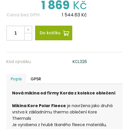
1 869
Kč
Cena bez DPH
1 544.63
Kč
Do košíku
Kód výrobku
KCL326
Popis
GPSR
Nová mikina od firmy Korda z kolekce oblečení
Mikina Kore Polar Fleece
je navržena jako druhá
vrstva k základnímu thermo oblečení Kore
Thermals
Je vyrobena z hrubě tkaného fleece materiálu,