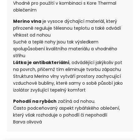
Vhodné pro použití v kombinaci s Kore Thermal
oblečením
Merino vlna
je vysoce dýchající materiál, který
přirozeně reguluje tělesnou teplotu a také odvádí
vlhkost od nohou
Suché a teplé nohy jsou tak výsledkem
spolupůsobení kvalitního materiálu a vhodného
střihu
Látka je antibakteriální
, odvádějící jakýkoliv pot
na povrch, přičemž tím eliminuje tvorbu zápachu
Struktura Merino vlny vytváří prostory zachycující
vzduchové bubliny, které samy o sobě působí jako
izolátor zvyšující tepelný komfort
Pohodlí na rybách
začíná od nohou.
Často podceňovaný aspekt rybářského oblečení,
který však rozhoduje o pohodlí či nepohodlí
Barva olivová