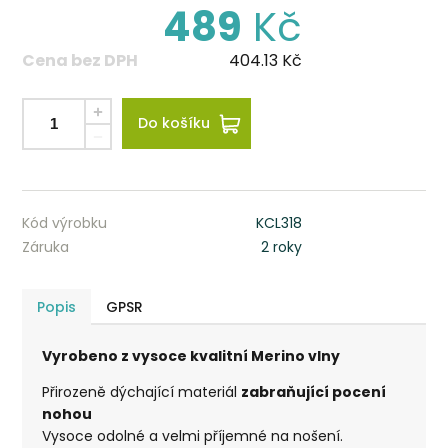
489
Kč
Cena bez DPH
404.13
Kč
Do košíku
Kód výrobku
KCL318
Záruka
2 roky
Popis
GPSR
Vyrobeno z vysoce kvalitní Merino vlny
Přirozeně dýchající materiál
zabraňující pocení
nohou
Vysoce odolné a velmi příjemné na nošení.