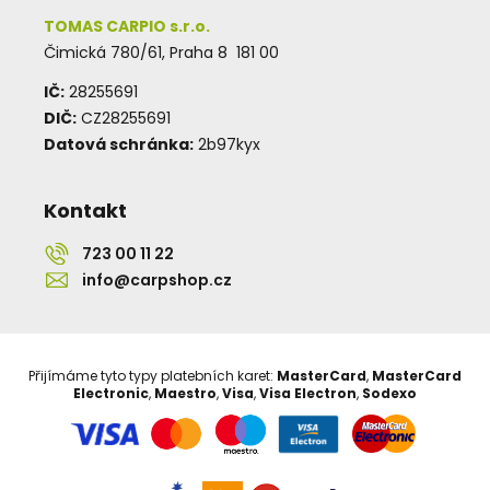
TOMAS CARPIO s.r.o.
Čimická 780/61, Praha 8 181 00
IČ:
28255691
DIČ:
CZ28255691
Datová schránka:
2b97kyx
Kontakt
723 00 11 22
info@carpshop.cz
Přijímáme tyto typy platebních karet:
MasterCard
,
MasterCard
Electronic
,
Maestro
,
Visa
,
Visa Electron
,
Sodexo