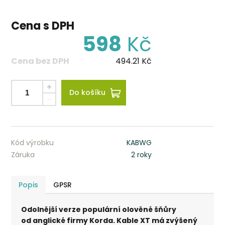
Cena s DPH
598
Kč
Cena bez DPH
494.21
Kč
Do košíku
Kód výrobku
KABWG
Záruka
2 roky
Popis
GPSR
Odolnější verze populární olověné šňůry
od anglické firmy Korda. Kable XT má zvýšený