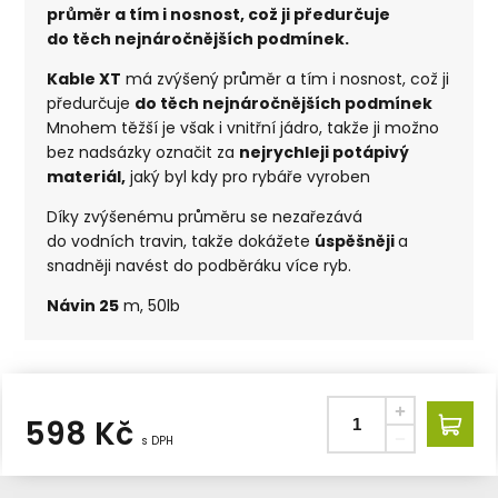
průměr a tím i nosnost, což ji předurčuje
do těch nejnáročnějších podmínek.
Kable XT
má zvýšený průměr a tím i nosnost, což ji
předurčuje
do těch nejnáročnějších podmínek
Mnohem těžší je však i vnitřní jádro, takže ji možno
bez nadsázky označit za
nejrychleji potápivý
materiál,
jaký byl kdy pro rybáře vyroben
Díky zvýšenému průměru se nezařezává
do vodních travin, takže dokážete
úspěšněji
a
snadněji navést do podběráku více ryb.
Návin 25
m, 50lb
598
Kč
s DPH