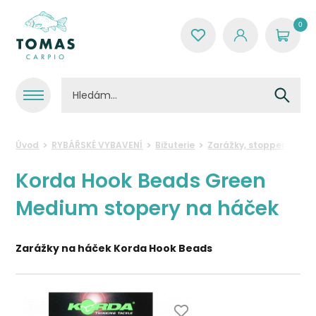
0
Úvod
RYBÁŘSKÉ VYBAVENÍ
Bižuterie
Zarážky, stoppery a kor
Korda Hook Beads Green
Medium stopery na háček
Zarážky na háček Korda Hook Beads