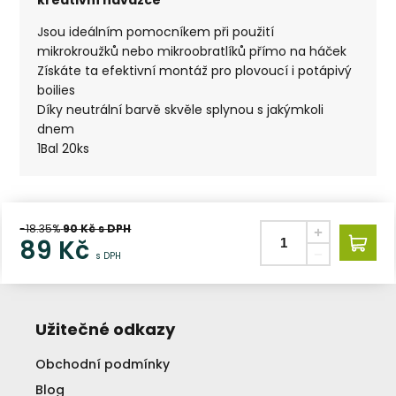
Jsou ideálním pomocníkem při použití
mikrokroužků nebo mikroobratlíků přímo na háček
Získáte ta efektivní montáž pro plovoucí i potápivý
boilies
Díky neutrální barvě skvěle splynou s jakýmkoli
dnem
1Bal 20ks
-18.35%
90
Kč s DPH
89
Kč
s DPH
Užitečné odkazy
Obchodní podmínky
Blog