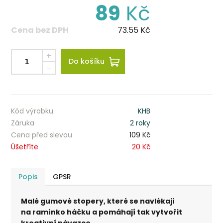
89
Kč
Cena bez DPH
73.55
Kč
Do košíku
Kód výrobku
KHB
Záruka
2 roky
Cena před slevou
109 Kč
Úšetříte
20 Kč
Popis
GPSR
Malé gumové stopery, které se navlékají
na ramínko háčku a pomáhají tak vytvořit
kreativní návazce