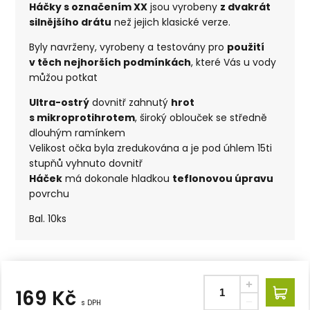
Háčky s označením XX
jsou vyrobeny
z dvakrát
silnějšího drátu
než jejich klasické verze.
Byly navrženy, vyrobeny a testovány pro
použití
v těch nejhorších podmínkách
, které Vás u vody
můžou potkat
Ultra-ostrý
dovnitř zahnutý
hrot
s mikroprotihrotem
, široký oblouček se středně
dlouhým ramínkem
Velikost očka byla zredukována a je pod úhlem 15ti
stupňů vyhnuto dovnitř
Háček
má dokonale hladkou
teflonovou úpravu
povrchu
Bal. 10ks
169
Kč
s DPH