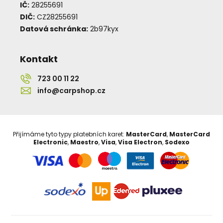
IČ:
28255691
DIČ:
CZ28255691
Datová schránka:
2b97kyx
Kontakt
723 00 11 22
info@carpshop.cz
Přijímáme tyto typy platebních karet:
MasterCard
,
MasterCard
Electronic
,
Maestro
,
Visa
,
Visa Electron
,
Sodexo