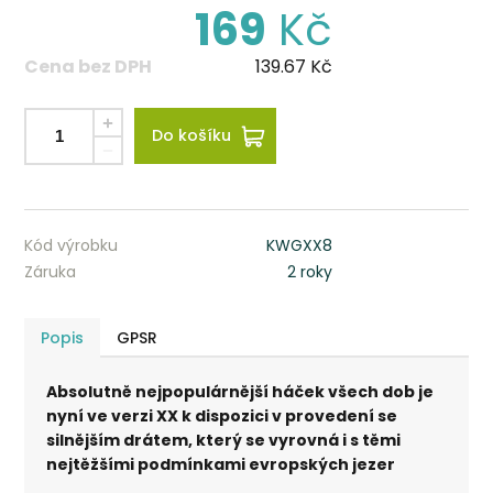
169
Kč
Cena bez DPH
139.67
Kč
Do košíku
Kód výrobku
KWGXX8
Záruka
2 roky
Popis
GPSR
Absolutně nejpopulárnější háček všech dob je
nyní ve verzi XX k dispozici v provedení se
silnějším drátem, který se vyrovná i s těmi
nejtěžšími podmínkami evropských jezer