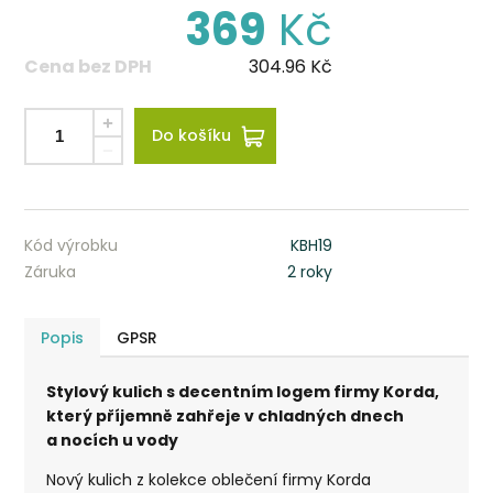
369
Kč
Cena bez DPH
304.96
Kč
Do košíku
Kód výrobku
KBH19
Záruka
2 roky
Popis
GPSR
Stylový kulich s decentním logem firmy Korda,
který příjemně zahřeje v chladných dnech
a nocích u vody
Nový kulich z kolekce oblečení firmy Korda