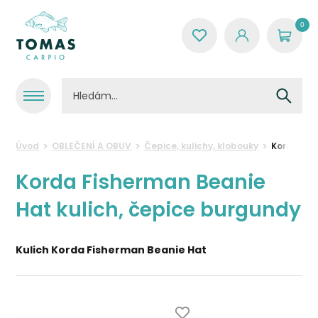
0
Úvod
OBLEČENÍ A OBUV
Čepice, kulichy, klobouky
Korda Fis
Korda Fisherman Beanie
Hat kulich, čepice burgundy
Kulich Korda Fisherman Beanie Hat