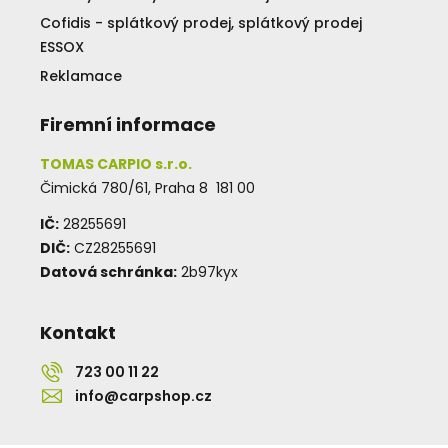
Cofidis - splátkový prodej, splátkový prodej
ESSOX
Reklamace
Firemní informace
TOMAS CARPIO s.r.o.
Čimická 780/61, Praha 8 181 00
IČ:
28255691
DIČ:
CZ28255691
Datová schránka:
2b97kyx
Kontakt
723 00 11 22
info@carpshop.cz