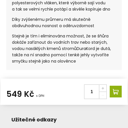
polyesterových vláken, které výborně sají vodu
a tak se velmi rychle potápí a skvěle kopíruje dno
Díky zvýšenému průmeru má skutečně
obdivuhodnou nosnost a oděruvzdornost
Stejně je tím i eliminována možnost, že se šňůra
dokáže zaříznout do vodních trav nebo starých,
vodou nasáklých kmenů stromůDuraKord je dutá,
takže na ní snadno pomocí tenké jehly vytvoříte
smyčku stejně jako na olověnce
549
Kč
s DPH
Užitečné odkazy