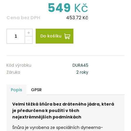
549
Kč
Cena bez DPH
453.72
Kč
Do košíku
Kód výrobku
DURA45
Záruka
2 roky
Popis
GPSR
Velmi těžká šňůra bez dráteného jádra, která
je předurčena k použití v těch
nejextrémnějších podmínkách
Šnůra je vyrobena ze speciálních dyneema-