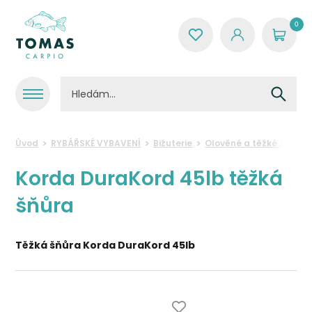
0
Úvod
RYBÁŘSKÉ VYBAVENÍ
Bižuterie
Olověné a těžké šňůry
Korda DuraKord 45lb těžká
šňůra
Těžká šňůra Korda DuraKord 45lb