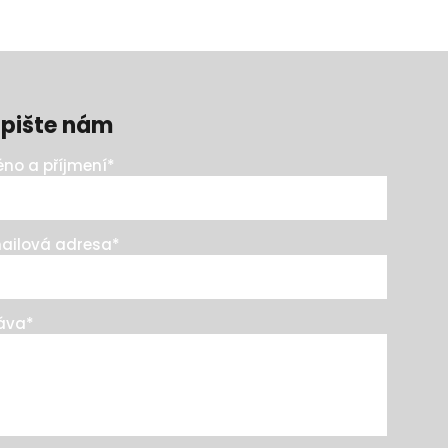
pište nám
no a příjmení
*
ailová adresa
*
áva
*