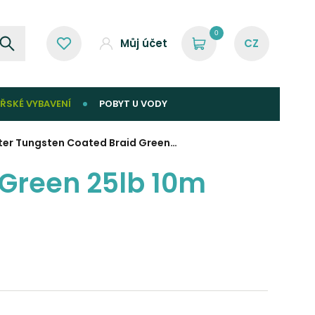
0
Můj účet
ŘSKÉ VYBAVENÍ
POBYT U VODY
ter Tungsten Coated Braid Green…
 Green 25lb 10m