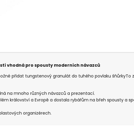
ostí vhodná pro spousty moderních návazců
žné přidat tungstenový granulát do tuhého povlaku šňůrkyTo zar
hodná na mnoho různých návazců a prezentací.
ém království a Evropě a dostala rybářům na břeh spousty a spo
 plastových organizérech.