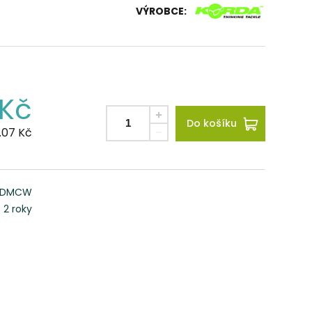
VÝROBCE:
Kč
Do košíku
.07
Kč
KDMCW
2 roky