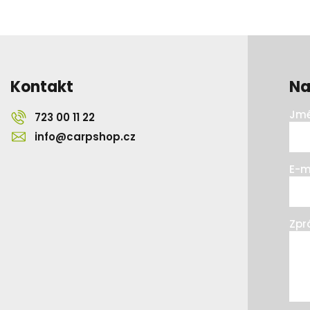
Kontakt
Na
Jmé
723 00 11 22
info@carpshop.cz
E-m
Zpr