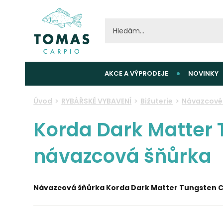
AKCE A VÝPRODEJE
NOVINKY
Úvod
RYBÁŘSKÉ VYBAVENÍ
Bižuterie
Návazcové 
Korda Dark Matter 
návazcová šňůrka
Návazcová šňůrka Korda Dark Matter Tungsten C