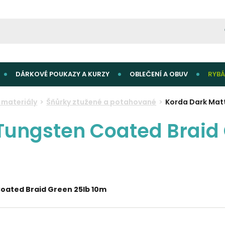
DÁRKOVÉ POUKAZY A KURZY
OBLEČENÍ A OBUV
RYBÁ
materiály
Šňůrky ztužené a potahované
Korda Dark Mat
Tungsten Coated Braid
oated Braid Green 25lb 10m