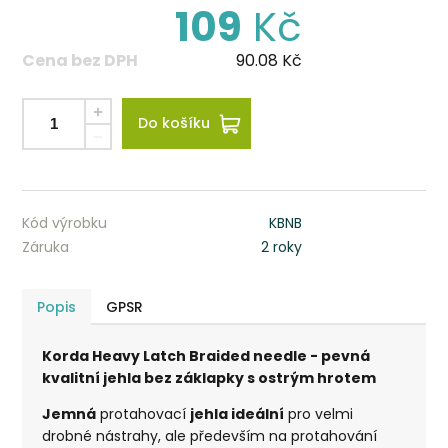
109
Kč
Cena bez DPH
90.08
Kč
Do košíku
Kód výrobku
KBNB
Záruka
2 roky
Popis
GPSR
Korda Heavy Latch Braided needle - pevná
kvalitní jehla bez záklapky s ostrým hrotem
Jemná
protahovací
jehla
ideální
pro velmi
drobné nástrahy, ale především na protahování