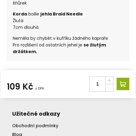
šňůrek
Korda
boilie
jehla Braid Needle
Žlutá
7cm dlouhá
Neměla by chybět v kufříku žádného kapraře
Pro rozlišení od ostatních jehel je
se žlutým
držátkem.
109
Kč
s DPH
Užitečné odkazy
Obchodní podmínky
Blog