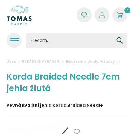
0
Úvod
RYBÁŘSKÉ VYBAVENÍ
Bižuterie
Jehly, vrtáčky, utáhová
Korda Braided Needle 7cm
jehla žlutá
Pevná kvalitní jehla Korda Braided Needle