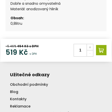
Dobře a snadno omyvatelná
Materiál: anodizovaný hliník
Obsah:
0,8litru
-5.46%
454
Kč s DPH
519
Kč
s DPH
Užitečné odkazy
Obchodní podmínky
Blog
Kontakty
Reklamace