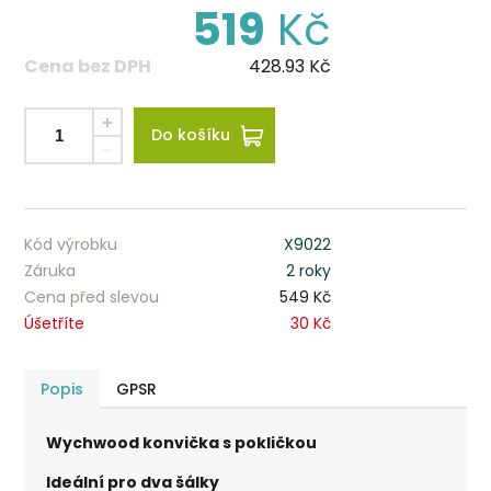
519
Kč
Cena bez DPH
428.93
Kč
Do košíku
Kód výrobku
X9022
Záruka
2 roky
Cena před slevou
549 Kč
Úšetříte
30 Kč
Popis
GPSR
Wychwood konvička s pokličkou
Ideální pro dva šálky