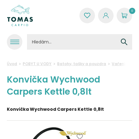
0
Úvod
POBYT U VODY
Batohy, tašky a pouzdra
Vaření u vod
Konvička Wychwood
Carpers Kettle 0,8lt
Konvička Wychwood Carpers Kettle 0,8lt