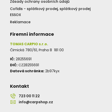
Zásady ochrany osobních údajů
Cofidis - splátkový prodej, splátkový prodej
ESSOX
Reklamace
Firemní informace
TOMAS CARPIO s.r.o.
Čimická 780/61, Praha 8 181 00
IČ:
28255691
DIČ:
CZ28255691
Datová schránka:
2b97kyx
Kontakt
723 00 11 22
info@carpshop.cz