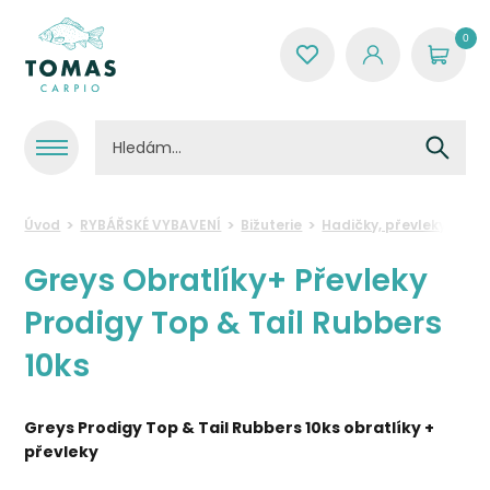
0
Úvod
RYBÁŘSKÉ VYBAVENÍ
Bižuterie
Hadičky, převleky a ro
Greys Obratlíky+ Převleky
Prodigy Top & Tail Rubbers
10ks
Greys Prodigy Top & Tail Rubbers 10ks obratlíky +
převleky