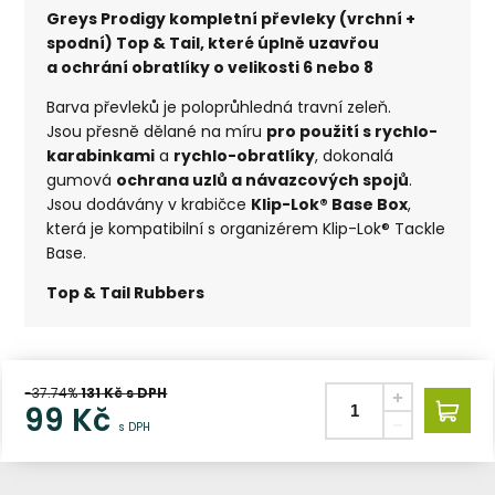
Greys Prodigy kompletní převleky (vrchní +
spodní) Top & Tail, které úplně uzavřou
a ochrání obratlíky o velikosti 6 nebo 8
Barva převleků je poloprůhledná travní zeleň.
Jsou přesně dělané na míru
pro použití s rychlo-
karabinkami
a
rychlo-obratlíky
, dokonalá
gumová
ochrana uzlů a návazcových spojů
.
Jsou dodávány v krabičce
Klip-Lok® Base Box
,
která je kompatibilní s organizérem Klip-Lok® Tackle
Base.
Top & Tail Rubbers
-37.74%
131
Kč s DPH
99
Kč
s DPH