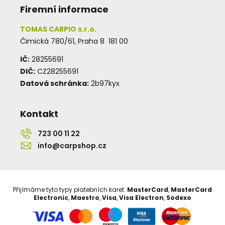
Firemní informace
TOMAS CARPIO s.r.o.
Čimická 780/61, Praha 8 181 00
IČ:
28255691
DIČ:
CZ28255691
Datová schránka:
2b97kyx
Kontakt
723 00 11 22
info@carpshop.cz
Přijímáme tyto typy platebních karet:
MasterCard
,
MasterCard
Electronic
,
Maestro
,
Visa
,
Visa Electron
,
Sodexo