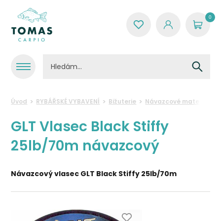
0
Úvod
RYBÁŘSKÉ VYBAVENÍ
Bižuterie
Návazcové materiály
GLT Vlasec Black Stiffy
25lb/70m návazcový
Návazcový vlasec GLT Black Stiffy 25lb/70m