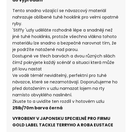
Tento snadno vázající se návazcový materiál
nahrazuje oblíbené tuhé hooklink pro velmi opatrné
ryby.
'Stiffy 'uzly uděláte rozhodně lépe a snadněji než
jiné tuhé hooklinks, protože všechna vlákna tohoto
materiálu lze snadno a bezpečně narovnat tím, že
je podržíte natažené nad parou.
Dostupné ve třech barvách a dvou různých silách
čímž pokryjete každý scénář a situaci která může
při lovu nastat
Ve vodě téměř neviditelný, perfektní pro tuhé
návazce, které se nezamotávají. Doporučujeme ho
před dotažením v uzlu namazat lojem na rty
namísto obvyklého naslinění.
Zkuste to a uvidíte ten rozdíl v hotovém uzlu
25lb/70m barva černá
VYROBENY V JAPONSKU SPECIELNĚ PRO FIRMU
GOLD LABEL TACKLE TERRYHO A ROBA EUSTACE