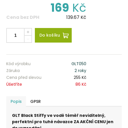
169
Kč
Cena bez DPH
139.67
Kč
Do košíku
Kód výrobku
GLT050
Záruka
2 roky
Cena před slevou
255 Kč
Úšetříte
86 Kč
Popis
GPSR
GLT Black Stiffy ve vodě téměř neviditelný,
perfektní pro tuhé návazce ZA AKČNÍ CENU jen
do vyprodání