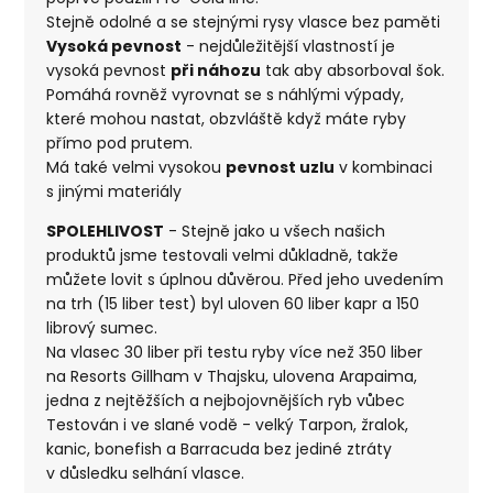
Stejně odolné a se stejnými rysy vlasce bez paměti
Vysoká pevnost
- nejdůležitější vlastností je
vysoká pevnost
při náhozu
tak aby absorboval šok.
Pomáhá rovněž vyrovnat se s náhlými výpady,
které mohou nastat, obzvláště když máte ryby
přímo pod prutem.
Má také velmi vysokou
pevnost uzlu
v kombinaci
s jinými materiály
SPOLEHLIVOST
- Stejně jako u všech našich
produktů jsme testovali velmi důkladně, takže
můžete lovit s úplnou důvěrou. Před jeho uvedením
na trh (15 liber test) byl uloven 60 liber kapr a 150
librový sumec.
Na vlasec 30 liber při testu ryby více než 350 liber
na Resorts Gillham v Thajsku, ulovena Arapaima,
jedna z nejtěžších a nejbojovnějších ryb vůbec
Testován i ve slané vodě - velký Tarpon, žralok,
kanic, bonefish a Barracuda bez jediné ztráty
v důsledku selhání vlasce.