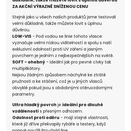
ZA AKČNÍ VÝRAZNĚ SNÍŽENOU CENU
Stejně jako u všech našich produktů jsme testovali
velmi důkladně, takže můžete lovit s úplnou
důvěrou.
LOW-VIS
- Pod vodou se linie tohoto vlasce
vyznačuje velmi nízkou viditelností a spolu s naší
exkluzivní odolností proti UV záření a jasným
povrchem je jedním z nejbezpečnějších na světě.
SOFT - ohebný
- ideální jak pro pevné cívky tak
multiplikátory.
Nejsou žádným způsobem náchylné ke ztrátě
pružnosti a ke stáčení, což je u jiných vlasců
obvyklé pokud jsou s obdobnými otěruvzdornými
parametry.
Ultra hladký povrch
je
ideální pro dlouhé
vzdálenosti
s přesným odhozem.
Odolnost proti oděru
- mají stejné vlastnosti,
které již dříve překvapily rybáře a testery, když
poprvé použili Pro-Gold line.