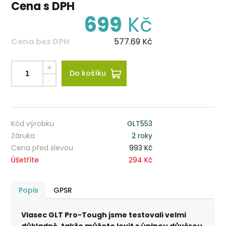
Cena s DPH
699
Kč
Cena bez DPH
577.69
Kč
Do košíku
Kód výrobku
GLT553
Záruka
2 roky
Cena před slevou
993 Kč
Úšetříte
294 Kč
Popis
GPSR
Vlasec GLT Pro-Tough jsme testovali velmi
důkladně, takže můžete lovit s úplnou důvěrou