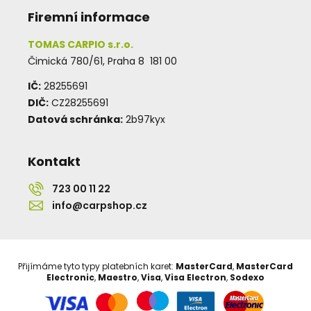
Firemní informace
TOMAS CARPIO s.r.o.
Čimická 780/61, Praha 8 181 00
IČ:
28255691
DIČ:
CZ28255691
Datová schránka:
2b97kyx
Kontakt
723 00 11 22
info@carpshop.cz
Přijímáme tyto typy platebních karet:
MasterCard
,
MasterCard
Electronic
,
Maestro
,
Visa
,
Visa Electron
,
Sodexo