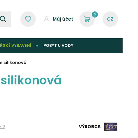
0
Můj účet
ŘSKÉ VYBAVENÍ
POBYT U VODY
 silikonová
silikonová
ží?
VÝROBCE: