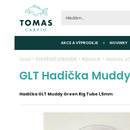
AKCE A VÝPRODEJE
NOVINKY
Úvod
RYBÁŘSKÉ VYBAVENÍ
Bižuterie
Hadičky, p
GLT Hadička Muddy 
Hadička GLT Muddy Green Rig Tube 1,5mm