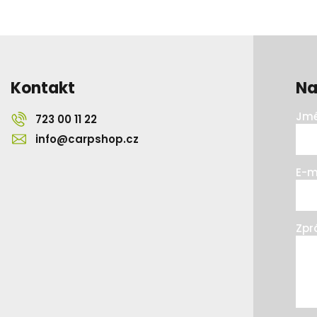
Kontakt
Na
Jmé
723 00 11 22
info@carpshop.cz
E-m
Zpr