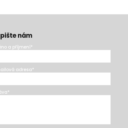
pište nám
no a příjmení
*
ailová adresa
*
áva
*