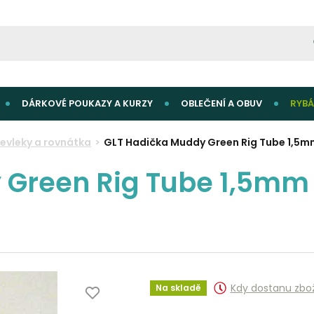
DÁRKOVÉ POUKAZY A KURZY
OBLEČENÍ A OBUV
RYBÁ
řevleky a rovnátka
GLT Hadička Muddy Green Rig Tube 1,5mm
Green Rig Tube 1,5mm 
Kdy dostanu zbo
Na skladě