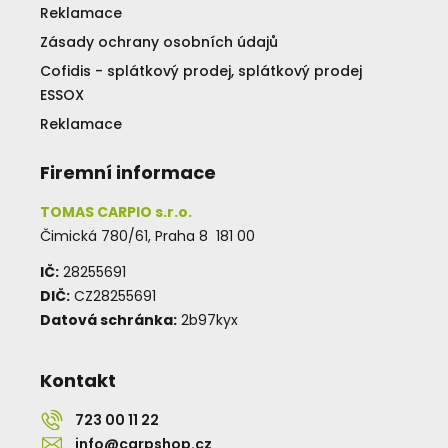
Reklamace
Zásady ochrany osobních údajů
Cofidis - splátkový prodej, splátkový prodej
ESSOX
Reklamace
Firemní informace
TOMAS CARPIO s.r.o.
Čimická 780/61, Praha 8 181 00
IČ:
28255691
DIČ:
CZ28255691
Datová schránka:
2b97kyx
Kontakt
723 00 11 22
info@carpshop.cz