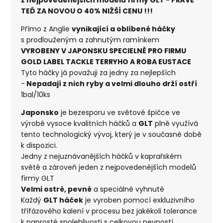
TEĎ ZA NOVOU O 40% NIŽŠÍ CENU !!!
Přímo z Anglie
vynikající a oblíbené háčky
s prodlouženým a zahnutým ramínkem
VYROBENY V JAPONSKU SPECIELNĚ PRO FIRMU
GOLD LABEL TACKLE TERRYHO A ROBA EUSTACE
Tyto háčky já považuji za jedny za nejlepších
-
Nepadají z nich ryby a velmi dlouho drží ostří
1bal/10ks
Japonsko
je bezesporu ve světové špičce ve
výrobě vysoce kvalitních háčků a
GLT
plně využívá
tento technologický vývoj, který je v současné době
k dispozici.
Jedny z nejuznávanějších háčků v kaprařském
světě a zároveň jeden z nejpovedenějších modelů
firmy GLT
Velmi ostré, pevné
a speciálně vyhnuté
Každý
GLT háček
je vyroben pomocí exkluzivního
třífázového kalení v procesu bez jakékoli tolerance
k naprosté spolehlivosti s celkovou pevností.