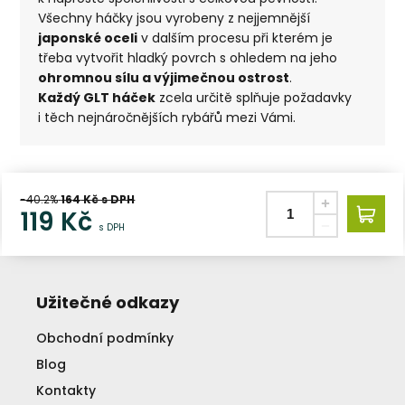
Všechny háčky jsou vyrobeny z nejjemnější
japonské oceli
v dalším procesu při kterém je
třeba vytvořit hladký povrch s ohledem na jeho
ohromnou sílu a výjimečnou ostrost
.
Každý GLT háček
zcela určitě splňuje požadavky
i těch nejnáročnějších rybářů mezi Vámi.
-40.2%
164
Kč s DPH
119
Kč
s DPH
Užitečné odkazy
Obchodní podmínky
Blog
Kontakty