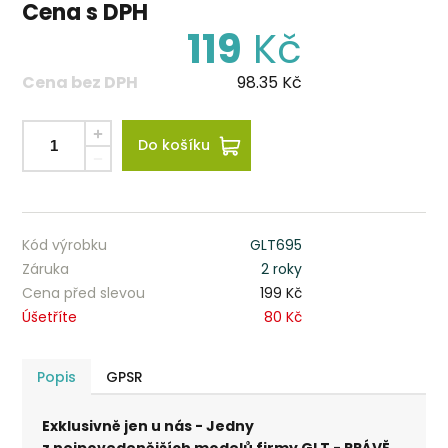
Cena s DPH
119
Kč
Cena bez DPH
98.35
Kč
Do košíku
Kód výrobku
GLT695
Záruka
2 roky
Cena před slevou
199 Kč
Úšetříte
80 Kč
Popis
GPSR
Exklusivně jen u nás - Jedny
z nejpovedenějších modelů firmy GLT - PRÁVĚ