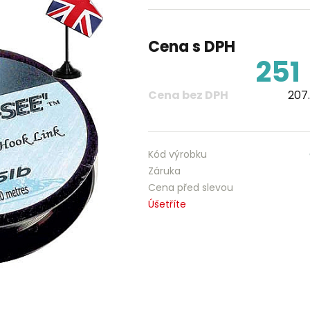
Cena s DPH
251
Cena bez DPH
207
Kód výrobku
Záruka
Cena před slevou
Úšetříte