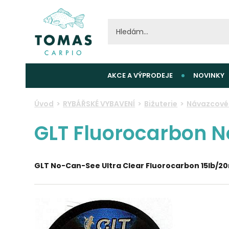
AKCE A VÝPRODEJE
NOVINKY
Úvod
RYBÁŘSKÉ VYBAVENÍ
Bižuterie
Návazcové 
GLT Fluorocarbon N
GLT No-Can-See Ultra Clear Fluorocarbon 15lb/2