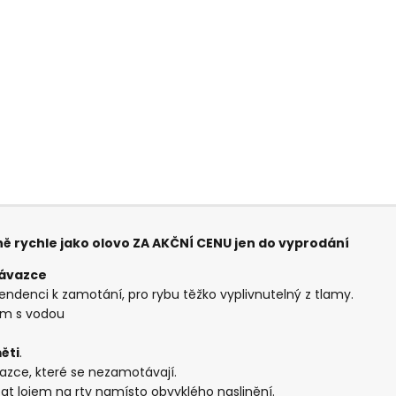
ě rychle jako olovo ZA AKČNÍ CENU jen do vyprodání
návazce
tendenci k zamotání, pro rybu těžko vyplivnutelný z tlamy.
ým s vodou
ěti
.
azce, které se nezamotávají.
t lojem na rty namísto obvyklého naslinění.