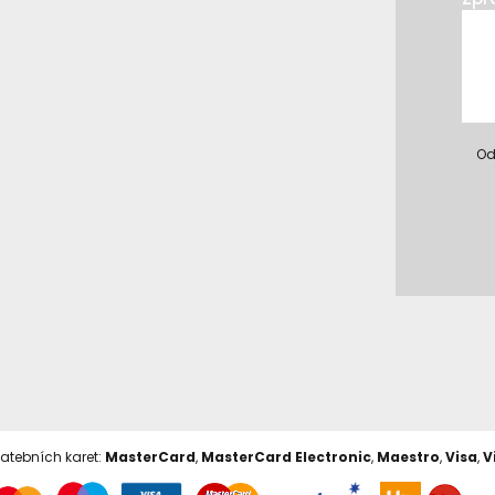
Od
latebních karet:
MasterCard
,
MasterCard Electronic
,
Maestro
,
Visa
,
V