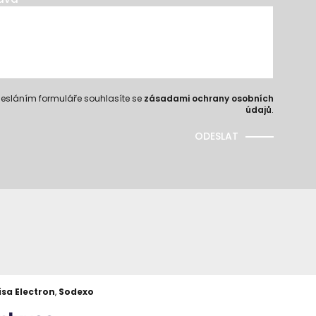
esláním formuláře souhlasíte se
zásadami ochrany osobních
údajů
.
ODESLAT
isa Electron
,
Sodexo