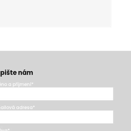
pište nám
no a příjmení
*
ailová adresa
*
áva
*