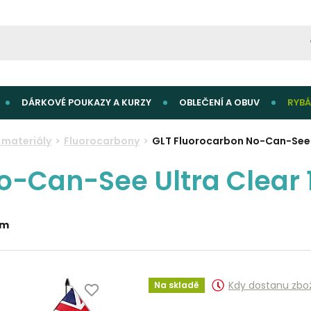
DÁRKOVÉ POUKAZY A KURZY
OBLEČENÍ A OBUV
RYBÁ
materiály
Fluorocarbony
GLT Fluorocarbon No-Can-See 
o-Can-See Ultra Clear
0m
Kdy dostanu zbo
Na skladě