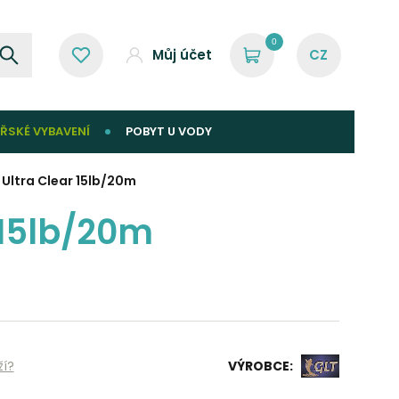
0
Můj účet
ŘSKÉ VYBAVENÍ
POBYT U VODY
Ultra Clear 15lb/20m
 15lb/20m
ží?
VÝROBCE: