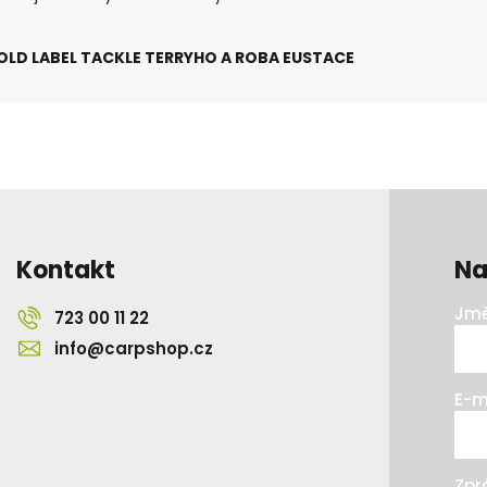
OLD LABEL TACKLE TERRYHO A ROBA EUSTACE
Kontakt
Na
Jmé
723 00 11 22
info@carpshop.cz
E-m
Zpr