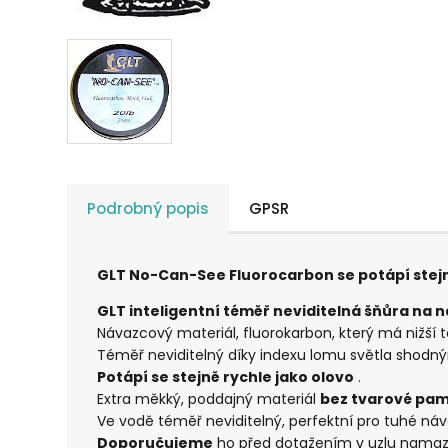
Podrobný popis
GPSR
GLT No-Can-See Fluorocarbon se potápí stejn
GLT inteligentní téměř neviditelná šňůra na 
Návazcový materiál, fluorokarbon, který má nižší 
Téměř neviditelný díky indexu lomu světla shodn
Potápí se stejně rychle jako olovo
.
Extra měkký, poddajný materiál
bez tvarové pam
Ve vodě téměř neviditelný, perfektní pro tuhé náv
Doporučujeme
ho před dotažením v uzlu namaza