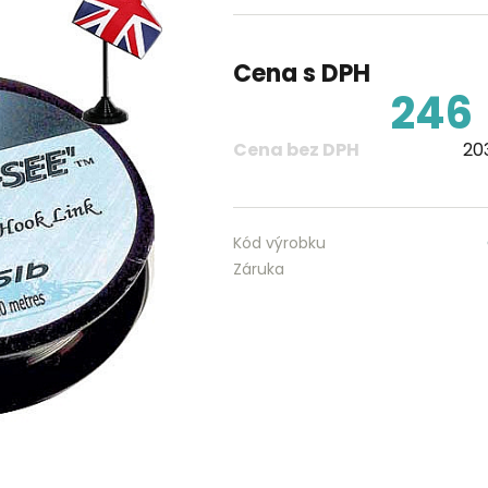
Cena s DPH
246
Cena bez DPH
203
Kód výrobku
Záruka