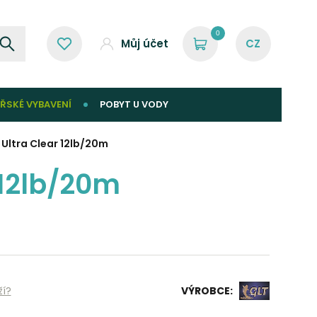
0
Můj účet
ŘSKÉ VYBAVENÍ
POBYT U VODY
Ultra Clear 12lb/20m
 12lb/20m
ží?
VÝROBCE: