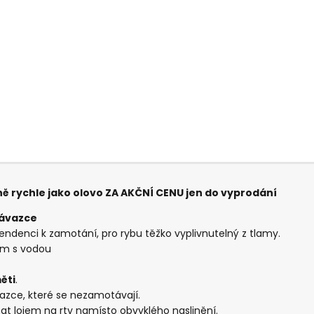
ě rychle jako olovo ZA AKČNÍ CENU jen do vyprodání
návazce
tendenci k zamotání, pro rybu těžko vyplivnutelný z tlamy.
ým s vodou
ěti
.
azce, které se nezamotávají.
t lojem na rty namísto obvyklého naslinění.