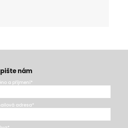
pište nám
no a příjmení
*
ailová adresa
*
áva
*