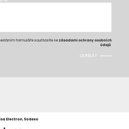
esláním formuláře souhlasíte se
zásadami ochrany osobních
údajů
.
ODESLAT
isa Electron
,
Sodexo