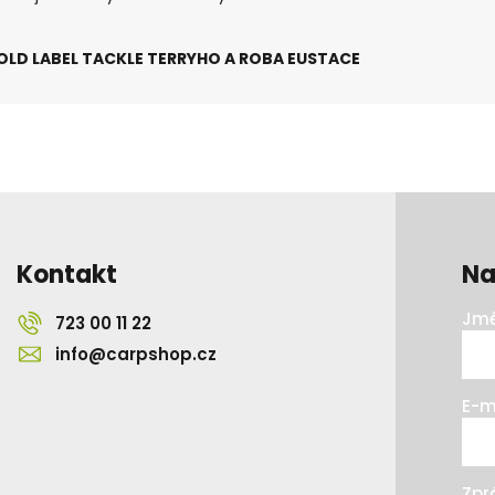
OLD LABEL TACKLE TERRYHO A ROBA EUSTACE
Kontakt
Na
Jmé
723 00 11 22
info@carpshop.cz
E-m
Zpr