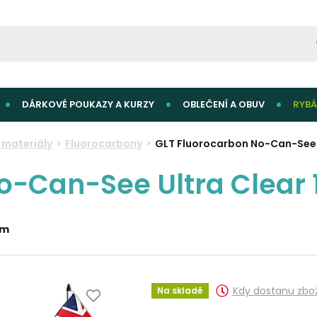
DÁRKOVÉ POUKAZY A KURZY
OBLEČENÍ A OBUV
RYBÁ
materiály
Fluorocarbony
GLT Fluorocarbon No-Can-See 
o-Can-See Ultra Clear
0m
Kdy dostanu zbo
Na skladě