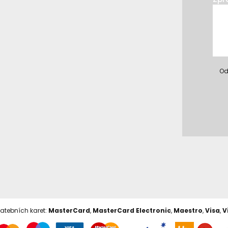
Od
latebních karet:
MasterCard
,
MasterCard Electronic
,
Maestro
,
Visa
,
V