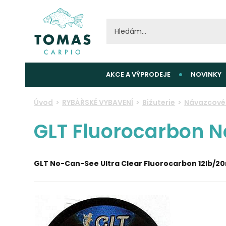
AKCE A VÝPRODEJE
NOVINKY
Úvod
RYBÁŘSKÉ VYBAVENÍ
Bižuterie
Návazcové 
GLT Fluorocarbon N
GLT No-Can-See Ultra Clear Fluorocarbon 12lb/2