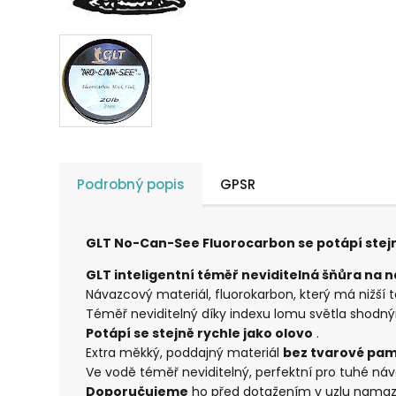
Podrobný popis
GPSR
GLT No-Can-See Fluorocarbon se potápí stejn
GLT inteligentní téměř neviditelná šňůra na 
Návazcový materiál, fluorokarbon, který má nižší 
Téměř neviditelný díky indexu lomu světla shodn
Potápí se stejně rychle jako olovo
.
Extra měkký, poddajný materiál
bez tvarové pam
Ve vodě téměř neviditelný, perfektní pro tuhé náv
Doporučujeme
ho před dotažením v uzlu namaza