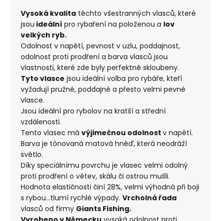
Vysoká kvalita
těchto všestranných vlasců, které
jsou
ideální
pro rybaření na položenou a
lov
velkých ryb.
Odolnost v napětí, pevnost v uzlu, poddajnost,
odolnost proti prodření a barva vlasců jsou
vlastnosti, které zde byly perfektně skloubeny.
Tyto vlasce
jsou ideální volba pro rybáře, kteří
vyžadují pružné, poddajné a přesto velmi pevné
vlasce.
Jsou ideální pro rybolov na kratší a střední
vzdálenosti.
Tento vlasec má
výjimečnou odolnost
v napětí.
Barva je tónovaná matová hněď, která neodráží
světlo.
Díky speciálnímu povrchu je vlasec velmi odolný
proti prodření o větev, skálu či ostrou mušli.
Hodnota elastičnosti činí 28%, velmi výhodná při boji
s rybou…tlumí rychlé výpady.
Vrcholná řada
vlasců od firmy
Giants Fishing.
Vyrobeno v Německu
vysoká odolnost proti