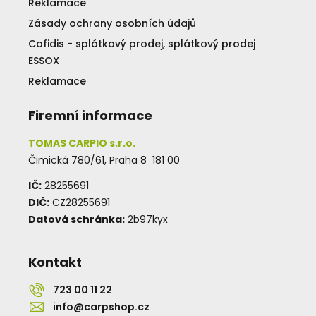
Reklamace
Zásady ochrany osobních údajů
Cofidis - splátkový prodej, splátkový prodej
ESSOX
Reklamace
Firemní informace
TOMAS CARPIO s.r.o.
Čimická 780/61, Praha 8 181 00
IČ:
28255691
DIČ:
CZ28255691
Datová schránka:
2b97kyx
Kontakt
723 00 11 22
info@carpshop.cz