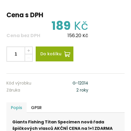
Cena s DPH
189
Kč
Cena bez DPH
156.20
Kč
Do košíku
Kód výrobku
G-12014
Záruka
2 roky
Popis
GPSR
Giants Fishing Titan Specimen nová řada
špičkových vlasců AKČNÍ CENA na 1+1 ZDARMA