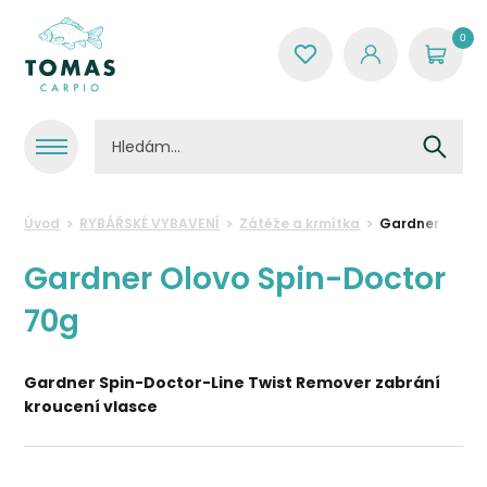
0
Úvod
RYBÁŘSKÉ VYBAVENÍ
Zátěže a krmítka
Gardner Olovo
Gardner Olovo Spin-Doctor
70g
Gardner Spin-Doctor-Line Twist Remover zabrání
kroucení vlasce