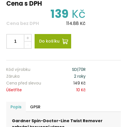
Cena s DPH
139
Kč
Cena bez DPH
114.88
Kč
Do košíku
Kód výrobku
SD|70R
Záruka
2 roky
Cena před slevou
149 Kč
Úšetříte
10 Kč
Popis
GPSR
Gardner Spin-Doctor-Line Twist Remover
zabrání kroucení vlasce