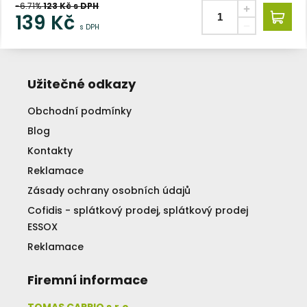
-6.71%
123
Kč s DPH
139
Kč
s DPH
Užitečné odkazy
Obchodní podmínky
Blog
Kontakty
Reklamace
Zásady ochrany osobních údajů
Cofidis - splátkový prodej, splátkový prodej
ESSOX
Reklamace
Firemní informace
TOMAS CARPIO s.r.o.