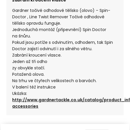
Gardner točivé odhodové tělísko (olovo) – Spin-
Doctor , Line Twist Remover Točivé odhodové
tělísko opravdu funguje.
Jednoduchá montáž (připevnění) Spin Doctor
na šnůru.
Pokud jsou potíže s odvinutím, odhodem, tak Spin
Doctor zajistí odvinutí i za silného větru.
Zabrání kroucení vlasce.
Jeden až tři odho
zy obvykle stačí.
Potažená olova.
Na trhu ve čtyřech velikostech a barvách.
V balení též instrukce
Ukázka:
http://www.gardnertackle.co.uk/catalog/product_i
accessories