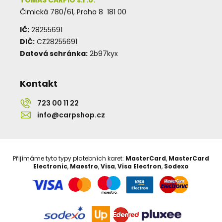
Čimická 780/61, Praha 8 181 00
IČ:
28255691
DIČ:
CZ28255691
Datová schránka:
2b97kyx
Kontakt
723 00 11 22
info@carpshop.cz
Přijímáme tyto typy platebních karet:
MasterCard
,
MasterCard
Electronic
,
Maestro
,
Visa
,
Visa Electron
,
Sodexo