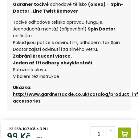
Gardne
r
točivé
odhodové tělísko
(olovo)
–
Spin-
Doctor , Line Twist Remover
Točivé odhodové tělísko opravdu funguje.
Jednoduchá montáž (připevnění)
Spin Doctor
na šnůru.
Pokud jsou potíže s odvinutím, odhodem, tak Spin
Doctor zajistí odvinutí i za silného větru.
Zabrání kroucení vlasce.
Jeden až tři odhozy obvykle stačí.
Potažená olova.
V balení též instrukce
Ukázka:
http://www.gardnertackle.co.uk/catalog/product_i
accessories
-23.26%
107
Kč s DPH
99
Kč