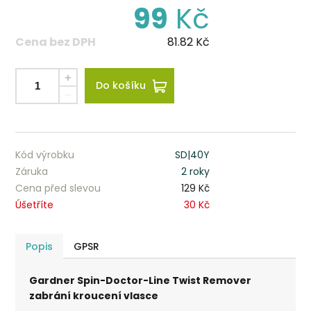
99
Kč
Cena bez DPH
81.82
Kč
Do košíku
Kód výrobku
SD|40Y
Záruka
2 roky
Cena před slevou
129 Kč
Úšetříte
30 Kč
Popis
GPSR
Gardner Spin-Doctor-Line Twist Remover
zabrání kroucení vlasce