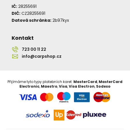
IČ:
28255691
DIČ:
CZ28255691
Datová schránka:
2b97kyx
Kontakt
723 00 11 22
info@carpshop.cz
Přijímáme tyto typy platebních karet:
MasterCard
,
MasterCard
Electronic
,
Maestro
,
Visa
,
Visa Electron
,
Sodexo