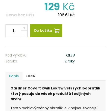
129
Kč
Cena bez DPH
106.61
Kč
Do košíku
Kód výrobku
QLS8
Záruka
2 roky
Popis
GPSR
Gardner Covert Kwik Lok Swivels rychloobratlík
který pasuje do všech produktů i od jiných
firem
Tento rychlovýměnný obratlík je v nejpoužívanější