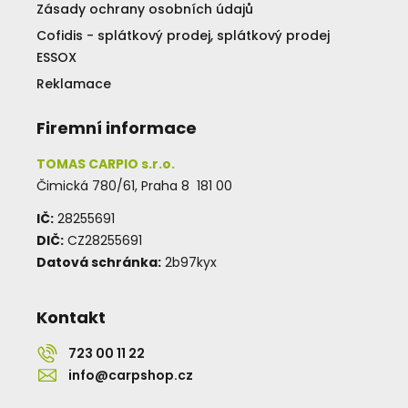
Zásady ochrany osobních údajů
Cofidis - splátkový prodej, splátkový prodej
ESSOX
Reklamace
Firemní informace
TOMAS CARPIO s.r.o.
Čimická 780/61, Praha 8 181 00
IČ:
28255691
DIČ:
CZ28255691
Datová schránka:
2b97kyx
Kontakt
723 00 11 22
info@carpshop.cz