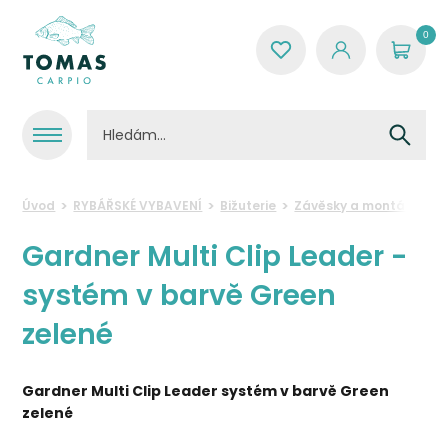
0
Úvod
RYBÁŘSKÉ VYBAVENÍ
Bižuterie
Závěsky a montáže
G
Gardner Multi Clip Leader -
systém v barvě Green
zelené
Gardner Multi Clip Leader systém v barvě Green
zelené