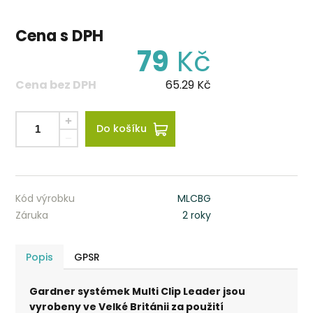
Cena s DPH
79
Kč
Cena bez DPH
65.29
Kč
Do košíku
Kód výrobku
MLCBG
Záruka
2 roky
Popis
GPSR
Gardner systémek Multi Clip Leader jsou
vyrobeny ve Velké Británii za použití