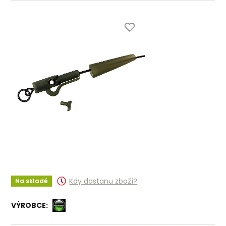
Kdy dostanu zboží?
Na skladě
VÝROBCE: