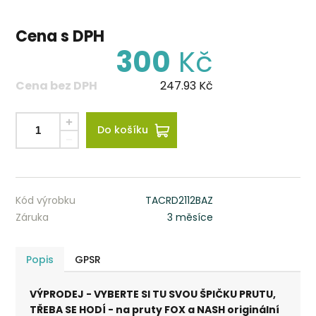
Cena s DPH
300
Kč
Cena bez DPH
247.93
Kč
Do košíku
Kód výrobku
TACRD2112BAZ
Záruka
3 měsíce
Popis
GPSR
VÝPRODEJ - VYBERTE SI TU SVOU ŠPIČKU PRUTU,
TŘEBA SE HODÍ - na pruty FOX a NASH originální