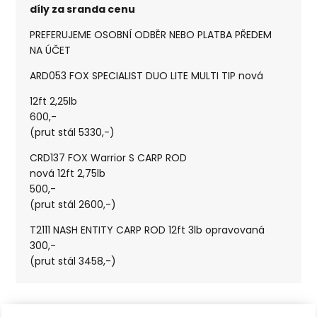
díly za sranda cenu
PREFERUJEME OSOBNÍ ODBĚR NEBO PLATBA PŘEDEM
NA ÚČET
ARD053 FOX SPECIALIST DUO LITE MULTI TIP nová
12ft 2,25lb
600,-
(prut stál 5330,-)
CRD137 FOX Warrior S CARP ROD
nová 12ft 2,75lb
500,-
(prut stál 2600,-)
T2111 NASH ENTITY CARP ROD 12ft 3lb opravovaná
300,-
(prut stál 3458,-)