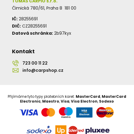
TOMAS CARPIO s.r.o.
Čimická 780/61, Praha 8 181 00
IČ:
28255691
DIČ:
CZ28255691
Datová schránka:
2b97kyx
Kontakt
723 00 11 22
info@carpshop.cz
Přijímáme tyto typy platebních karet:
MasterCard
,
MasterCard
Electronic
,
Maestro
,
Visa
,
Visa Electron
,
Sodexo