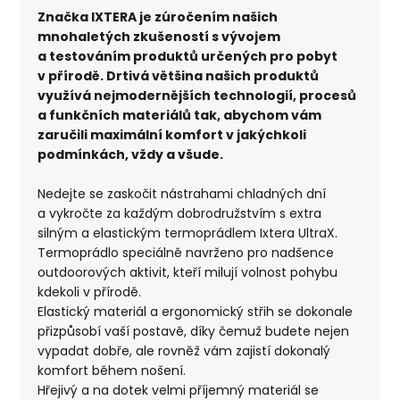
Značka IXTERA je zúročením našich
mnohaletých zkušeností s vývojem
a testováním produktů určených pro pobyt
v přírodě. Drtivá většina našich produktů
využívá nejmodernějších technologií, procesů
a funkčních materiálů tak, abychom vám
zaručili maximální komfort v jakýchkoli
podmínkách, vždy a všude.
Nedejte se zaskočit nástrahami chladných dní
a vykročte za každým dobrodružstvím s extra
silným a elastickým termoprádlem Ixtera UltraX.
Termoprádlo speciálně navrženo pro nadšence
outdoorových aktivit, kteří milují volnost pohybu
kdekoli v přírodě.
Elastický materiál a ergonomický střih se dokonale
přizpůsobí vaší postavě, díky čemuž budete nejen
vypadat dobře, ale rovněž vám zajistí dokonalý
komfort během nošení.
Hřejivý a na dotek velmi příjemný materiál se