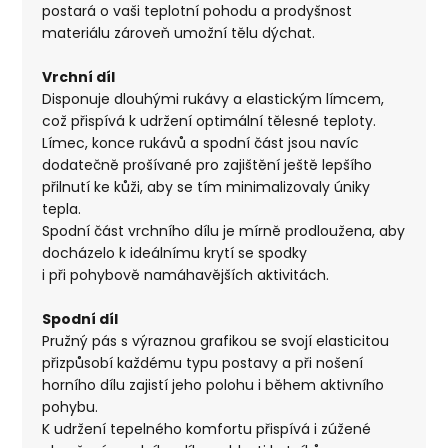
postará o vaši teplotní pohodu a prodyšnost
materiálu zároveň umožní tělu dýchat.
Vrchní díl
Disponuje dlouhými rukávy a elastickým límcem,
což přispívá k udržení optimální tělesné teploty.
Límec, konce rukávů a spodní část jsou navíc
dodatečně prošívané pro zajištění ještě lepšího
přilnutí ke kůži, aby se tím minimalizovaly úniky
tepla.
Spodní část vrchního dílu je mírně prodloužena, aby
docházelo k ideálnímu krytí se spodky
i při pohybově namáhavějších aktivitách.
Spodní díl
Pružný pás s výraznou grafikou se svojí elasticitou
přizpůsobí každému typu postavy a při nošení
horního dílu zajistí jeho polohu i během aktivního
pohybu.
K udržení tepelného komfortu přispívá i zúžené