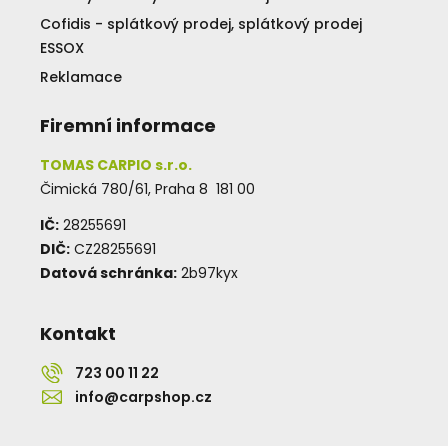
Cofidis - splátkový prodej, splátkový prodej
ESSOX
Reklamace
Firemní informace
TOMAS CARPIO s.r.o.
Čimická 780/61, Praha 8 181 00
IČ:
28255691
DIČ:
CZ28255691
Datová schránka:
2b97kyx
Kontakt
723 00 11 22
info@carpshop.cz