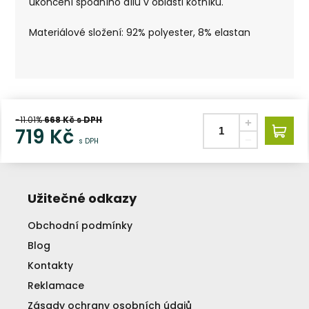
ukončení spodního dílu v oblasti kotníků.
Materiálové složení: 92% polyester, 8% elastan
-11.01%
668
Kč s DPH
719
Kč
s DPH
Užitečné odkazy
Obchodní podmínky
Blog
Kontakty
Reklamace
Zásady ochrany osobních údajů