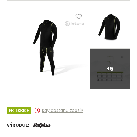
+5
Kdy dostanu zboží?
Na skladě
VÝROBCE: