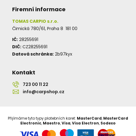
Firemní informace
TOMAS CARPIO s.r.o.
Čimická 780/61, Praha 8 181 00
IČ:
28255691
DIČ:
CZ28255691
Datová schránka:
2b97kyx
Kontakt
723 00 11 22
info@carpshop.cz
Přijímáme tyto typy platebních karet:
MasterCard
,
MasterCard
Electronic
,
Maestro
,
Visa
,
Visa Electron
,
Sodexo