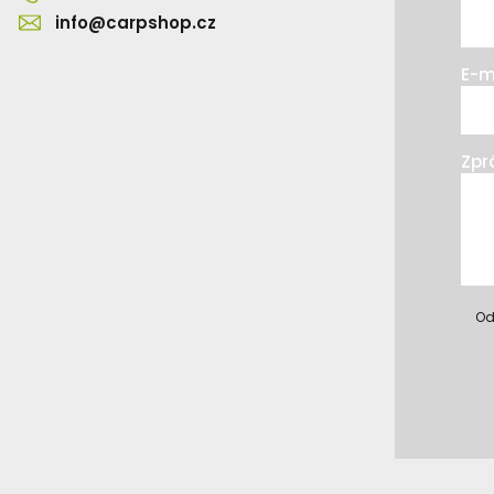
info@carpshop.cz
E-m
Zpr
Od