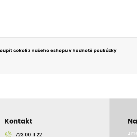
upit cokoli z našeho eshopu v hodnotě poukázky
Kontakt
Na
Jmé
723 00 11 22