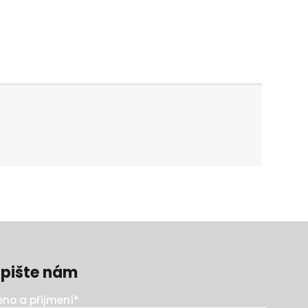
pište nám
no a příjmení
*