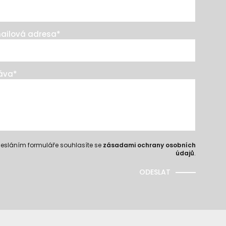
ailová adresa
*
áva
*
esláním formuláře souhlasíte se
zásadami ochrany osobních
údajů
.
ODESLAT