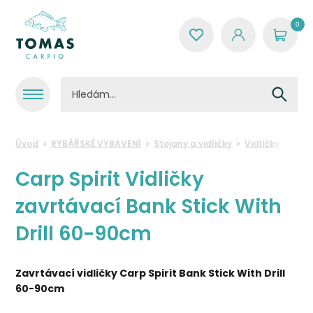
0
Úvod
RYBÁŘSKÉ VYBAVENÍ
Stojany a vidličky
Vidličky
Carp
Carp Spirit Vidličky
zavrtávací Bank Stick With
Drill 60-90cm
Zavrtávací vidličky Carp Spirit Bank Stick With Drill
60-90cm