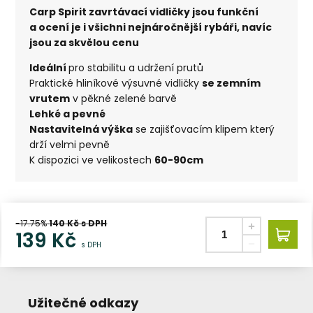
Carp Spirit zavrtávací vidličky jsou funkční
a ocení je i všichni nejnáročnější rybáři, navíc
jsou za skvělou cenu
Ideální
pro stabilitu a udržení prutů
Praktické hliníkové výsuvné vidličky
se zemním
vrutem
v pěkné zelené barvě
Lehké a pevné
Nastavitelná výška
se zajišťovacím klipem který
drží velmi pevně
K dispozici ve velikostech
60-90cm
-17.75%
140
Kč s DPH
139
Kč
s DPH
Užitečné odkazy