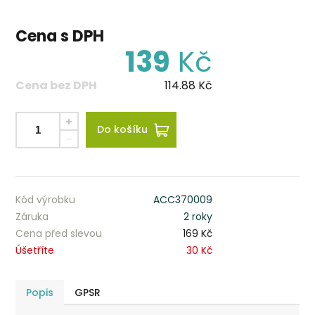
Cena s DPH
139
Kč
Cena bez DPH
114.88
Kč
Do košíku
Kód výrobku
ACC370009
Záruka
2 roky
Cena před slevou
169 Kč
Úšetříte
30 Kč
Popis
GPSR