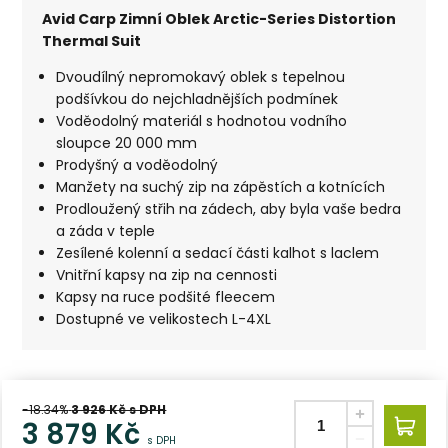
Avid Carp Zimní Oblek Arctic-Series Distortion
Thermal Suit
Dvoudílný nepromokavý oblek s tepelnou
podšívkou do nejchladnějších podmínek
Voděodolný materiál s hodnotou vodního
sloupce 20 000 mm
Prodyšný a voděodolný
Manžety na suchý zip na zápěstích a kotnících
Prodloužený střih na zádech, aby byla vaše bedra
a záda v teple
Zesílené kolenní a sedací části kalhot s laclem
Vnitřní kapsy na zip na cennosti
Kapsy na ruce podšité fleecem
Dostupné ve velikostech L-4XL
-18.34%
3 926
Kč s DPH
3 879
Kč
s DPH