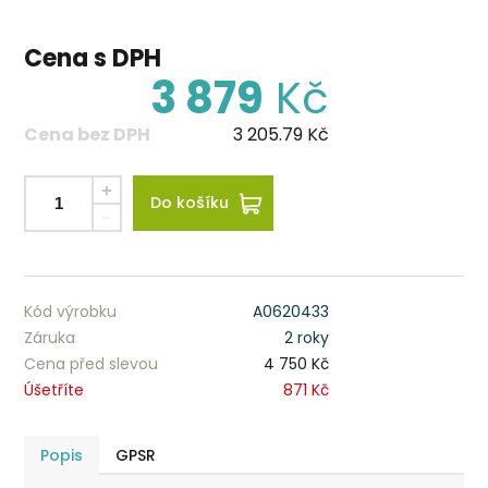
Cena s DPH
3 879
Kč
Cena bez DPH
3 205.79
Kč
Do košíku
Kód výrobku
A0620433
Záruka
2 roky
Cena před slevou
4 750 Kč
Úšetříte
871 Kč
Popis
GPSR