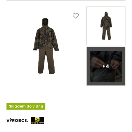
+4
Skladem do 3 dnů
VÝROBCE: