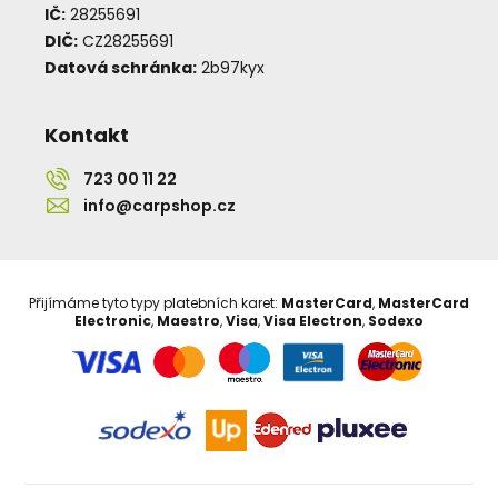
IČ:
28255691
DIČ:
CZ28255691
Datová schránka:
2b97kyx
Kontakt
723 00 11 22
info@carpshop.cz
Přijímáme tyto typy platebních karet:
MasterCard
,
MasterCard
Electronic
,
Maestro
,
Visa
,
Visa Electron
,
Sodexo