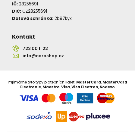
IČ:
28255691
DIČ:
CZ28255691
Datová schránka:
2b97kyx
Kontakt
723 00 11 22
info@carpshop.cz
Přijímáme tyto typy platebních karet:
MasterCard
,
MasterCard
Electronic
,
Maestro
,
Visa
,
Visa Electron
,
Sodexo