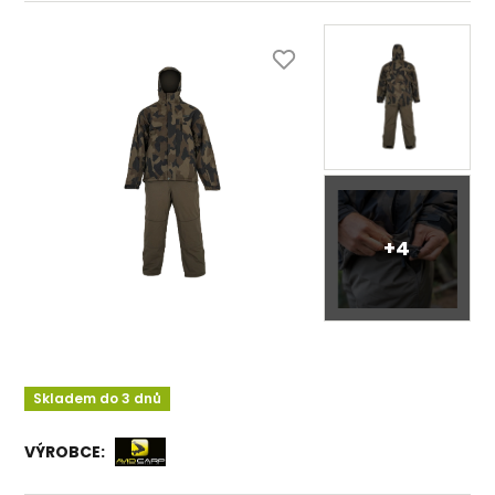
+4
Skladem do 3 dnů
VÝROBCE: