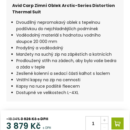
Avid Carp Zimní Oblek Arctic-Series Distortion
Thermal Suit
Dvoudílný nepromokavý oblek s tepelnou
podšívkou do nejchladnějších podmínek
Voděodolný materiál s hodnotou vodního
sloupce 20 000 mm
Prodyšný a voděodolný
Manžety na suchý zip na zápěstích a kotnících
Prodloužený střih na zádech, aby byla vaše bedra
a záda v teple
Zesílené kolenní a sedací části kalhot s laclem
Vnitřní kapsy na zip na cennosti
Kapsy na ruce podšité fleecem
Dostupné ve velikostech L-4XL
-18.34%
3 926
Kč s DPH
3 879
Kč
s DPH