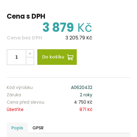
Cena s DPH
3 879
Kč
Cena bez DPH
3 205.79
Kč
Do košíku
Kód výrobku
A0620432
Záruka
2 roky
Cena před slevou
4 750 Kč
Úšetříte
871 Kč
Popis
GPSR