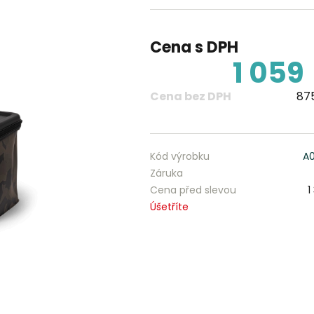
Cena s DPH
1 059
Cena bez DPH
875
Kód výrobku
A0
Záruka
Cena před slevou
1
Úšetříte