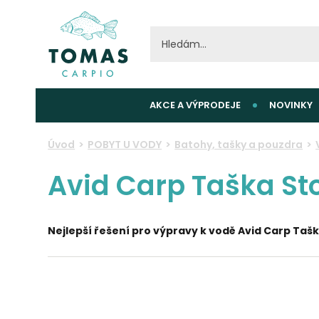
AKCE A VÝPRODEJE
NOVINKY
Úvod
POBYT U VODY
Batohy, tašky a pouzdra
Avid Carp Taška St
Nejlepší řešení pro výpravy k vodě Avid Carp Taš