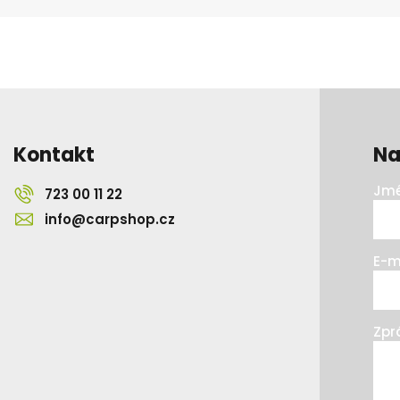
Kontakt
Na
Jmé
723 00 11 22
info@carpshop.cz
E-m
Zpr