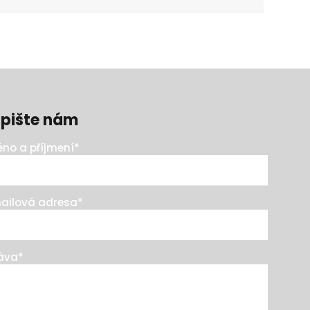
pište nám
no a příjmení
*
ailová adresa
*
áva
*