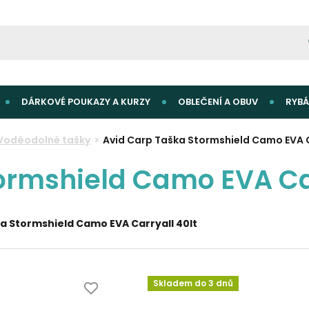
DÁRKOVÉ POUKAZY A KURZY
OBLEČENÍ A OBUV
RYBÁ
Voděodolné tašky
Avid Carp Taška Stormshield Camo EVA 
ormshield Camo EVA Car
ka Stormshield Camo EVA Carryall 40lt
Skladem do 3 dnů