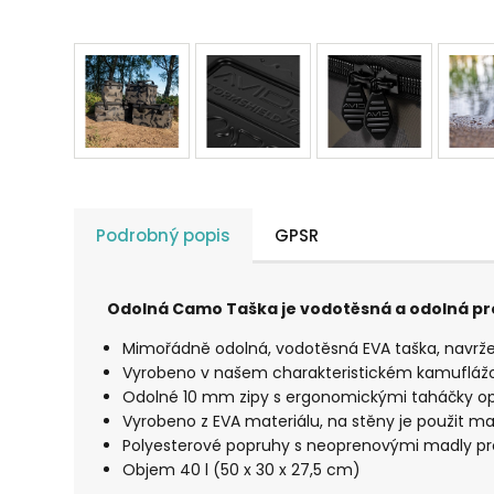
Podrobný popis
GPSR
Odolná Camo Taška je vodotěsná a odolná pro
Mimořádně odolná, vodotěsná EVA taška, navrže
Vyrobeno v našem charakteristickém kamuflážo
Odolné 10 mm zipy s ergonomickými taháčky o
Vyrobeno z EVA materiálu, na stěny je použit m
Polyesterové popruhy s neoprenovými madly p
Objem 40 l (50 x 30 x 27,5 cm)