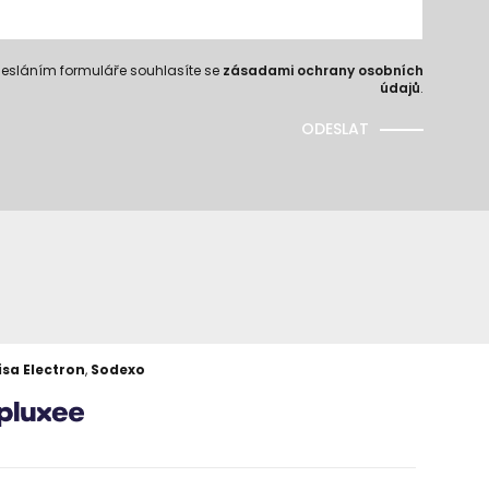
esláním formuláře souhlasíte se
zásadami ochrany osobních
údajů
.
ODESLAT
isa Electron
,
Sodexo